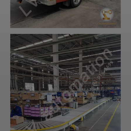
ปรึกษาโดยทีม
ฝ่ายบริการลูกค้า
วิศวกรและช่าง
ของบริษัทแอลวีออ
เทคนิคมืออาชีพ
โตเมชั่น ได้เลยนะ
รวมถึงบริการหลัง
ครับ เราพร้อมให้คำ
การขายที่พร้อม
ปรึกษาและจัดหา
ดูแลในทุกขั้นตอน
สินค้าให้ตรงกับ
📞 สอบถามราย
ความต้องการของ
ละเอียดหรือขอใบ
ท่าน สั่งซื้อสินค้า
เสนอราคาได้เลย
หรือ สอบถามข้อมูล
ทีมงานยินดีให้คำ
เพิ่มเติมได้ที่ 👇👇
แนะนำเพื่อเลือก
E-mail 📩 :
โซลูชันที่เหมาะกับ
lvautomationonl
งานของคุณ #แอ
ine@gmail.com
ลวีออโตเมชั่น
Line ID ✅:
#Lvautomation
@lvautomation
หรือคลิ๊กลิ้งค์นี้ 👉
👉
https://line.me/t
i/p/0fzDANdvUI
HOTLINE ☎️ :
097-939-6926
website 🌐 :
www.lv-
automation.com
/