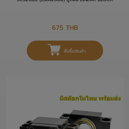
SCS20UU (LMA20UU) ลูกปืน LINEAR BLOCK
675
THB
สั่งซื้อสินค้า