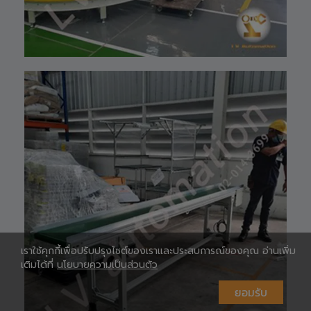
Shopee 🆔 :
lv_automation
หรือคลิ๊กลิ้งค์นี้ 👉
👉
ท
https://shopee.
co.th/lv_automa
เ
tion
Lazada🛒 :
https://www.laz
ada.co.th/shop/
lv-automation/
📩 สอบถามราย
ห
ละเอียดหรือขอใบ
เสนอราคาได้ทันที
#S1400RobotAr
m
#RobotArm6Axi
s
#SmartFactory
#AutomationSy
เราใช้คุกกี้เพื่อปรับปรุงไซต์ของเราและประสบการณ์ของคุณ อ่านเพิ่ม
stem
เติมได้ที่
นโยบายความเป็นส่วนตัว
#IndustrialRobo
t #แขนกลหุ่นยนต์
#เทคโนโลยีการ
ห
ยอมรับ
ผลิต #นวัตกรรม