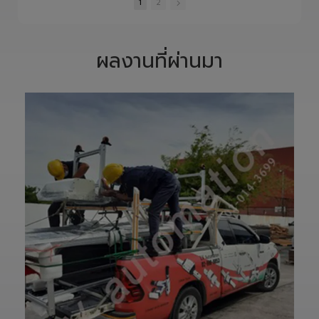
และควบคุมอย่าง
S1400 Robot
•
1 Likes
•
0 Likes
•
0 Likes
พิถีพิถัน เพื่อให้ได้
Arm 6 Axis 🦾✨
•
0 Comments
•
0 Comments
•
0 Comments
Precision
ขับเคลื่อนโรงงาน
Ground Ball
ของคุณด้วย
1
2
Screw ที่มีความ
เทคโนโลยีโรโบติกส์
แม่นยำสูง ตรง
ความแม่นยำสูง
ตามสเปก และตอบ
ยืดหยุ่น ไร้ขีดจำกัด
โจทย์การใช้งานใน
ด้วยข้อต่ออิสระ 6
ผลงานที่ผ่านมา
ภาคอุตสาหกรรม
แกน เพิ่มสปีดการ
แ
อย่างแท้จริง
ทำงาน เซฟเวลา
เราให้ความสำคัญ
และลดต้นทุนได้
ตั้งแต่การวิเคราะห์
อย่างมี
แบบ การผลิต การ
ประสิทธิภาพสูงสุด
เจียรความละเอียด
📈
สูง ไปจนถึงการ
ทลายทุกขีดจำกัด
ตรวจสอบคุณภาพ
การผลิต ยุคใหม่
ก่อนส่งมอบ เพื่อให้
ของ Smart
ลูกค้าได้รับชิ้นงานที่
Factory เริ่มต้นที่
มีประสิทธิภาพ อายุ
นี่! 🚀
การใช้งานยาวนาน
—————————
และพร้อมใช้งานได้
—————————
อย่างมั่นใจ
—————————
✨ รับผลิตตามแบบ
——
เทียบงานยุโรปและ
👉 ท่านสามารถ
เอเชีย พร้อมให้คำ
สอบถามเข้ามาทาง