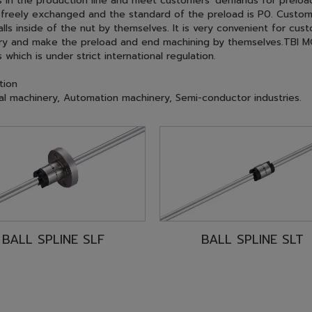
ION ball spline can be classified into interchangeable and non- 
he only difference between the two types is that for non-interch
 in the production line and meet customers' demands for preloa
freely exchanged and the standard of the preload is P0. Custom
alls inside of the nut by themselves. It is very convenient for cu
ry and make the preload and end machining by themselves.TBI MOT
 which is under strict international regulation.
tion
ial machinery, Automation machinery, Semi-conductor industries.
BALL SPLINE SLF
BALL SPLINE SLT