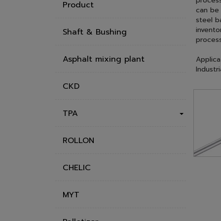
TBI MOT
same; t
process
Product
can be 
steel b
invento
Shaft & Bushing
process
Asphalt mixing plant
Applica
Industr
CKD
TPA
ROLLON
CHELIC
MYT