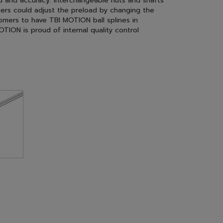
interchangeable types. Their dimensions are the
angeable series, TBI MOTION will finish every
d and accuracy. Interchangeable nuts and shafts
ers could adjust the preload by changing the
stomers to have TBI MOTION ball splines in
ION is proud of internal quality control