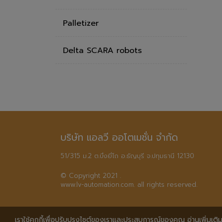
Palletizer
Delta SCARA robots
บริษัท แอลวี ออโตเมชั่น จำกัด
51/315 ม.2 ต.บึงยี่โถ อ.ธัญบุรี จ.ปทุมธานี 12130
© Copyright 2021 .

www.lv-automation.com. all rights reserved.
เราใช้คุกกี้เพื่อปรับปรุงไซต์ของเราและประสบการณ์ของคุณ อ่านเพิ่มเติมไ