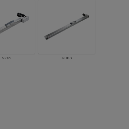
MK65
MH80