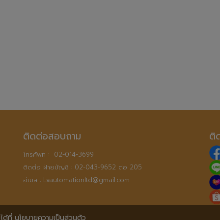
ติดต่อสอบถาม
ติ
โทรศัพท์ :  
02-014-3699
ติดต่อ ฝ่ายบัญชี : 
02-043-9652 ต่อ 205
อีเมล : 
Lvautomationltd@gmail.com
ด้ที่
นโยบายความเป็นส่วนตัว