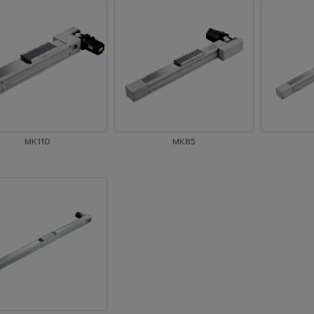
MK110
MK85