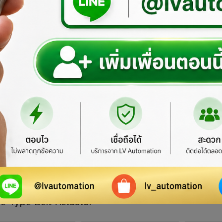
M Series
e Type Belt Actuator