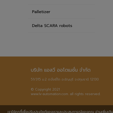
Palletizer
Delta SCARA robots
บริษัท แอลวี ออโตเมชั่น จำกัด
51/315 ม.2 ต.บึงยี่โถ อ.ธัญบุรี จ.ปทุมธานี 12130
© Copyright 2021 .

www.lv-automation.com. all rights reserved.
เราใช้คุกกี้เพื่อปรับปรุงไซต์ของเราและประสบการณ์ของคุณ อ่านเพิ่มเติมไ