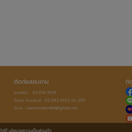
ติดต่อสอบถาม
ติ
โทรศัพท์ :  
02-014-3699
ติดต่อ ฝ่ายบัญชี : 
02-043-9652 ต่อ 205
อีเมล : 
Lvautomationltd@gmail.com
ด้ที่
นโยบายความเป็นส่วนตัว