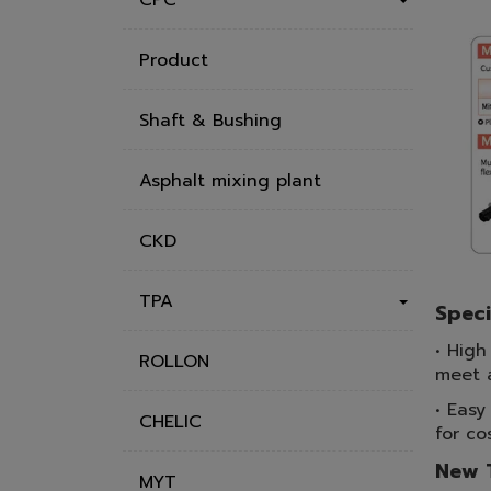
Product
Shaft & Bushing
Asphalt mixing plant
CKD
TPA
Speci
• High
ROLLON
meet a
• Easy
CHELIC
for co
New 
MYT