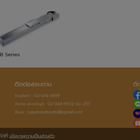
B Series
ติดต่อสอบถาม
ติ
โทรศัพท์ :  
02-014-3699
ติดต่อ ฝ่ายบัญชี : 
02-043-9652 ต่อ 205
อีเมล : 
Lvautomationltd@gmail.com
ด้ที่
นโยบายความเป็นส่วนตัว