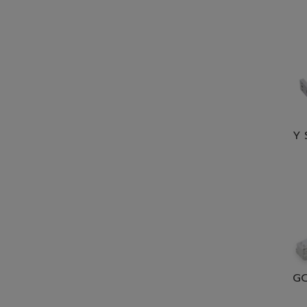
Y 
GC