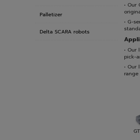
• Our 
origin
Palletizer
• G-se
standa
Delta SCARA robots
Appli
• Our 
pick-a
• Our 
range 
GT