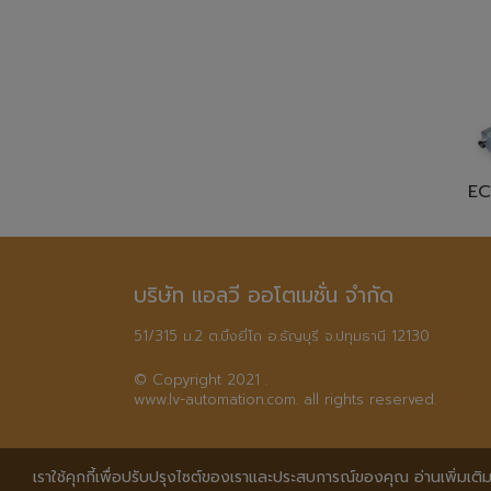
EC
บริษัท แอลวี ออโตเมชั่น จำกัด
51/315 ม.2 ต.บึงยี่โถ อ.ธัญบุรี จ.ปทุมธานี 12130
© Copyright 2021 .

www.lv-automation.com. all rights reserved.
เราใช้คุกกี้เพื่อปรับปรุงไซต์ของเราและประสบการณ์ของคุณ อ่านเพิ่มเติมไ