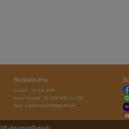
ติดต่อสอบถาม
ติ
โทรศัพท์ :  
02-014-3699
ติดต่อ ฝ่ายบัญชี : 
02-043-9652 ต่อ 205
อีเมล : 
Lvautomationltd@gmail.com
ด้ที่
นโยบายความเป็นส่วนตัว