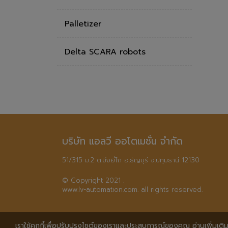
Palletizer
Delta SCARA robots
บริษัท แอลวี ออโตเมชั่น จำกัด
51/315 ม.2 ต.บึงยี่โถ อ.ธัญบุรี จ.ปทุมธานี 12130
© Copyright 2021 .

www.lv-automation.com. all rights reserved.
เราใช้คุกกี้เพื่อปรับปรุงไซต์ของเราและประสบการณ์ของคุณ อ่านเพิ่มเติมไ