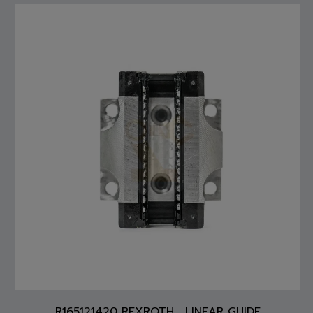
R165121420 REXROTH , LINEAR GUIDE