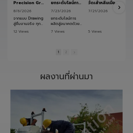
Precision Ground Ball Screw
ยกระดับไลน์การผลิตสู่อนาคตด้วย HITBOT COBOT S1400 Robot Arm 6 Axis 🦾✨
วัดเส้าหลินเมืองไทย #kungfu #shaolin #stephenchow #viral #shenzhen #lvautomation #แอลวีออโตเมชั่น
8/6/2026
7/23/2026
7/21/2026
จากแบบ Drawing
ยกระดับไลน์การ
สู่ชิ้นงานจริง ทุก
ผลิตสู่อนาคตด้วย
ขั้นตอนถูกออกแบบ
HITBOT COBOT
12 Views
7 Views
5 Views
และควบคุมอย่าง
S1400 Robot
•
1 Likes
•
0 Likes
•
0 Likes
พิถีพิถัน เพื่อให้ได้
Arm 6 Axis 🦾✨
•
0 Comments
•
0 Comments
•
0 Comments
Precision
ขับเคลื่อนโรงงาน
Ground Ball
ของคุณด้วย
1
2
Screw ที่มีความ
เทคโนโลยีโรโบติกส์
แม่นยำสูง ตรง
ความแม่นยำสูง
ตามสเปก และตอบ
ยืดหยุ่น ไร้ขีดจำกัด
โจทย์การใช้งานใน
ด้วยข้อต่ออิสระ 6
ผลงานที่ผ่านมา
ภาคอุตสาหกรรม
แกน เพิ่มสปีดการ
แ
อย่างแท้จริง
ทำงาน เซฟเวลา
เราให้ความสำคัญ
และลดต้นทุนได้
ตั้งแต่การวิเคราะห์
อย่างมี
แบบ การผลิต การ
ประสิทธิภาพสูงสุด
เจียรความละเอียด
📈
สูง ไปจนถึงการ
ทลายทุกขีดจำกัด
ตรวจสอบคุณภาพ
การผลิต ยุคใหม่
ก่อนส่งมอบ เพื่อให้
ของ Smart
ลูกค้าได้รับชิ้นงานที่
Factory เริ่มต้นที่
มีประสิทธิภาพ อายุ
นี่! 🚀