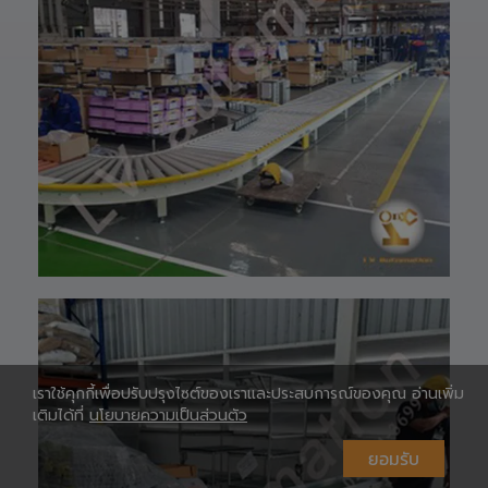
HOTLINE ☎️ :
097-939-6926
website 🌐 :
www.lv-
automation.com
/
Shopee 🆔 :
lv_automation
หรือคลิ๊กลิ้งค์นี้ 👉
👉
ท
https://shopee.
co.th/lv_automa
เ
tion
Lazada🛒 :
https://www.laz
ada.co.th/shop/
lv-automation/
📩 สอบถามราย
ห
ละเอียดหรือขอใบ
เสนอราคาได้ทันที
เราใช้คุกกี้เพื่อปรับปรุงไซต์ของเราและประสบการณ์ของคุณ อ่านเพิ่ม
#S1400RobotAr
เติมได้ที่
นโยบายความเป็นส่วนตัว
m
#RobotArm6Axi
ยอมรับ
s
#SmartFactory