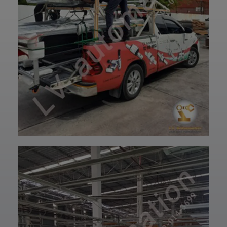
การใช้งานยาวนาน
—————————
และพร้อมใช้งานได้
—————————
อย่างมั่นใจ
—————————
✨ รับผลิตตามแบบ
——
เทียบงานยุโรปและ
👉 ท่านสามารถ
เอเชีย พร้อมให้คำ
สอบถามเข้ามาทาง
ปรึกษาโดยทีม
ฝ่ายบริการลูกค้า
วิศวกรและช่าง
ของบริษัทแอลวีออ
เทคนิคมืออาชีพ
โตเมชั่น ได้เลยนะ
รวมถึงบริการหลัง
ครับ เราพร้อมให้คำ
การขายที่พร้อม
ปรึกษาและจัดหา
ดูแลในทุกขั้นตอน
สินค้าให้ตรงกับ
📞 สอบถามราย
ความต้องการของ
ละเอียดหรือขอใบ
ท่าน สั่งซื้อสินค้า
เสนอราคาได้เลย
หรือ สอบถามข้อมูล
ทีมงานยินดีให้คำ
เพิ่มเติมได้ที่ 👇👇
แนะนำเพื่อเลือก
E-mail 📩 :
โซลูชันที่เหมาะกับ
lvautomationonl
งานของคุณ #แอ
ine@gmail.com
ลวีออโตเมชั่น
Line ID ✅:
#Lvautomation
@lvautomation
หรือคลิ๊กลิ้งค์นี้ 👉
👉
https://line.me/t
i/p/0fzDANdvUI