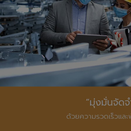
“มุ่งมั่นจั
ด้วยความรวดเร็วและพ