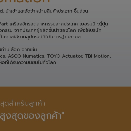
omation
 นำเข้าและจัดจำหน่ายสินค้าประเภท ชิ้นส่วน 
rt เครื่องจักรอุตสาหกรรมจากประเทศ เยอรมนี ญี่ปุ่น 

กรรม จากประเทศผู้ผลิตชั้นนำของโลก เพื่อให้บริษัท

โอกาสใช้งานอุปกรณ์ที่ได้มาตรฐานสากล 

่านเลือก อาทิเช่น 

ics, ASCO Numatics, TOYO Actuator, TBI Motion, 
ห้อที่ได้รับความนิยมไปทั่วโลก
ี่สุดสำหรับลูกค้า

สูงสุดของลูกค้า"