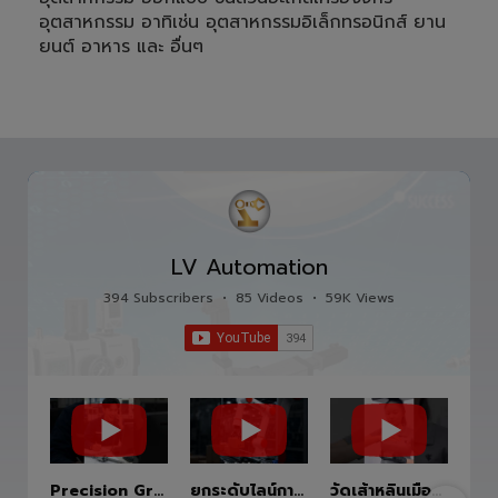
อุตสาหกรรม อาทิเช่น อุตสาหกรรมอิเล็กทรอนิกส์ ยาน
ยนต์ อาหาร และ อื่นๆ
LV Automation
394 Subscribers
•
85 Videos
•
59K Views
Precision Ground Ball Screw
ยกระดับไลน์การผลิตสู่อนาคตด้วย HITBOT COBOT S1400 Robot Arm 6 Axis 🦾✨
วัดเส้าหลินเมืองไทย #kungfu #shaolin #stephenchow #viral #shenzhen #lvautomation #แอลวีออโตเมชั่น