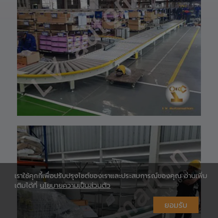
097-939-6926
website 🌐 :
www.lv-
automation.com
/
Shopee 🆔 :
lv_automation
หรือคลิ๊กลิ้งค์นี้ 👉
👉
ท
https://shopee.
co.th/lv_automa
เ
tion
Lazada🛒 :
https://www.laz
ada.co.th/shop/
lv-automation/
📩 สอบถามราย
ห
ละเอียดหรือขอใบ
เสนอราคาได้ทันที
#S1400RobotAr
เราใช้คุกกี้เพื่อปรับปรุงไซต์ของเราและประสบการณ์ของคุณ อ่านเพิ่ม
m
เติมได้ที่
นโยบายความเป็นส่วนตัว
#RobotArm6Axi
s
ยอมรับ
#SmartFactory
#AutomationSy