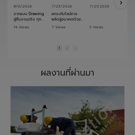
8/6/2026
7/23/2026
7/21/2026
จากแบบ Drawing
ยกระดับไลน์การ
สู่ชิ้นงานจริง ทุก
ผลิตสู่อนาคตด้วย
ขั้นตอนถูกออกแบบ
HITBOT COBOT
14 Views
7 Views
5 Views
และควบคุมอย่าง
S1400 Robot
•
1 Likes
•
0 Likes
•
0 Likes
พิถีพิถัน เพื่อให้ได้
Arm 6 Axis 🦾✨
•
0 Comments
•
0 Comments
•
0 Comments
Precision
ขับเคลื่อนโรงงาน
Ground Ball
ของคุณด้วย
1
2
Screw ที่มีความ
เทคโนโลยีโรโบติกส์
แม่นยำสูง ตรง
ความแม่นยำสูง
ตามสเปก และตอบ
ยืดหยุ่น ไร้ขีดจำกัด
โจทย์การใช้งานใน
ด้วยข้อต่ออิสระ 6
ผลงานที่ผ่านมา
ภาคอุตสาหกรรม
แกน เพิ่มสปีดการ
แ
อย่างแท้จริง
ทำงาน เซฟเวลา
เราให้ความสำคัญ
และลดต้นทุนได้
ตั้งแต่การวิเคราะห์
อย่างมี
แบบ การผลิต การ
ประสิทธิภาพสูงสุด
เจียรความละเอียด
📈
สูง ไปจนถึงการ
ทลายทุกขีดจำกัด
ตรวจสอบคุณภาพ
การผลิต ยุคใหม่
ก่อนส่งมอบ เพื่อให้
ของ Smart
ลูกค้าได้รับชิ้นงานที่
Factory เริ่มต้นที่
มีประสิทธิภาพ อายุ
นี่! 🚀
การใช้งานยาวนาน
—————————