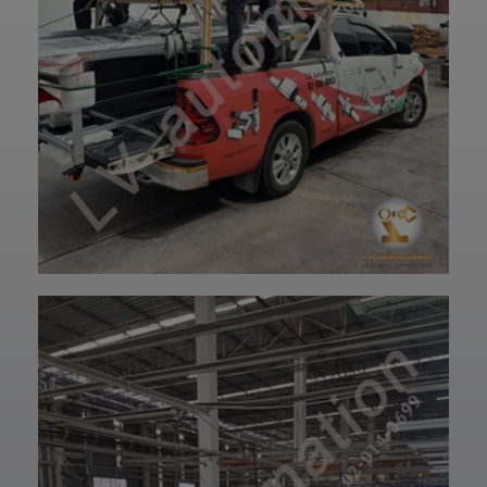
และพร้อมใช้งานได้
—————————
อย่างมั่นใจ
—————————
✨ รับผลิตตามแบบ
——
เทียบงานยุโรปและ
👉 ท่านสามารถ
เอเชีย พร้อมให้คำ
สอบถามเข้ามาทาง
ปรึกษาโดยทีม
ฝ่ายบริการลูกค้า
วิศวกรและช่าง
ของบริษัทแอลวีออ
เทคนิคมืออาชีพ
โตเมชั่น ได้เลยนะ
รวมถึงบริการหลัง
ครับ เราพร้อมให้คำ
การขายที่พร้อม
ปรึกษาและจัดหา
ดูแลในทุกขั้นตอน
สินค้าให้ตรงกับ
📞 สอบถามราย
ความต้องการของ
ละเอียดหรือขอใบ
ท่าน สั่งซื้อสินค้า
เสนอราคาได้เลย
หรือ สอบถามข้อมูล
ทีมงานยินดีให้คำ
เพิ่มเติมได้ที่ 👇👇
แนะนำเพื่อเลือก
E-mail 📩 :
โซลูชันที่เหมาะกับ
lvautomationonl
งานของคุณ #แอ
ine@gmail.com
ลวีออโตเมชั่น
Line ID ✅:
#Lvautomation
@lvautomation
หรือคลิ๊กลิ้งค์นี้ 👉
👉
https://line.me/t
i/p/0fzDANdvUI
HOTLINE ☎️ :