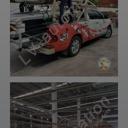
การใช้งานยาวนาน
—————————
และพร้อมใช้งานได้
—————————
อย่างมั่นใจ
—————————
✨ รับผลิตตามแบบ
——
เทียบงานยุโรปและ
👉 ท่านสามารถ
เอเชีย พร้อมให้คำ
สอบถามเข้ามาทาง
ปรึกษาโดยทีม
ฝ่ายบริการลูกค้า
วิศวกรและช่าง
ของบริษัทแอลวีออ
เทคนิคมืออาชีพ
โตเมชั่น ได้เลยนะ
รวมถึงบริการหลัง
ครับ เราพร้อมให้คำ
การขายที่พร้อม
ปรึกษาและจัดหา
ดูแลในทุกขั้นตอน
สินค้าให้ตรงกับ
📞 สอบถามราย
ความต้องการของ
ละเอียดหรือขอใบ
ท่าน สั่งซื้อสินค้า
เสนอราคาได้เลย
หรือ สอบถามข้อมูล
ทีมงานยินดีให้คำ
เพิ่มเติมได้ที่ 👇👇
แนะนำเพื่อเลือก
E-mail 📩 :
โซลูชันที่เหมาะกับ
lvautomationonl
งานของคุณ #แอ
ine@gmail.com
ลวีออโตเมชั่น
Line ID ✅:
#Lvautomation
@lvautomation
หรือคลิ๊กลิ้งค์นี้ 👉
👉
https://line.me/t
i/p/0fzDANdvUI