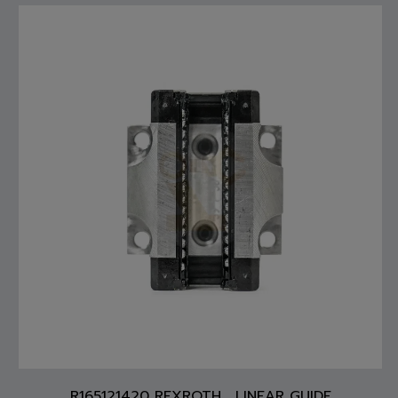
R165121420 REXROTH , LINEAR GUIDE