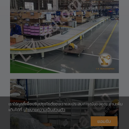
HOTLINE ☎️ :
097-939-6926
website 🌐 :
www.lv-
automation.com
/
Shopee 🆔 :
lv_automation
หรือคลิ๊กลิ้งค์นี้ 👉
👉
ท
https://shopee.
co.th/lv_automa
เ
tion
Lazada🛒 :
https://www.laz
ada.co.th/shop/
lv-automation/
📩 สอบถามราย
ห
ละเอียดหรือขอใบ
เสนอราคาได้ทันที
เราใช้คุกกี้เพื่อปรับปรุงไซต์ของเราและประสบการณ์ของคุณ อ่านเพิ่ม
#S1400RobotAr
เติมได้ที่
นโยบายความเป็นส่วนตัว
m
#RobotArm6Axi
ยอมรับ
s
#SmartFactory