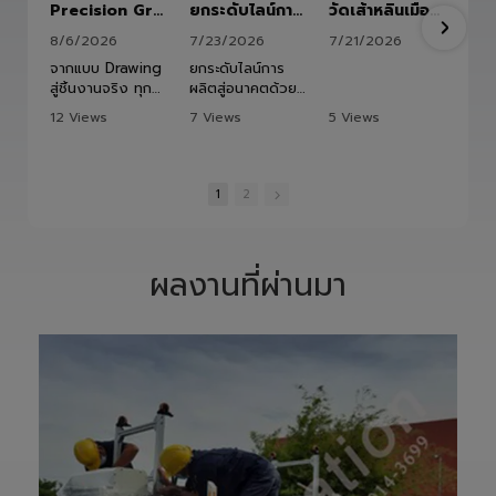
Precision Ground Ball Screw
ยกระดับไลน์การผลิตสู่อนาคตด้วย HITBOT COBOT S1400 Robot Arm 6 Axis 🦾✨
วัดเส้าหลินเมืองไทย #kungfu #shaolin #stephenchow #viral #shenzhen #lvautomation #แอลวีออโตเมชั่น
8/6/2026
7/23/2026
7/21/2026
จากแบบ Drawing
ยกระดับไลน์การ
สู่ชิ้นงานจริง ทุก
ผลิตสู่อนาคตด้วย
ขั้นตอนถูกออกแบบ
HITBOT COBOT
12 Views
7 Views
5 Views
และควบคุมอย่าง
S1400 Robot
•
1 Likes
•
0 Likes
•
0 Likes
พิถีพิถัน เพื่อให้ได้
Arm 6 Axis 🦾✨
•
0 Comments
•
0 Comments
•
0 Comments
Precision
ขับเคลื่อนโรงงาน
Ground Ball
ของคุณด้วย
1
2
Screw ที่มีความ
เทคโนโลยีโรโบติกส์
แม่นยำสูง ตรง
ความแม่นยำสูง
ตามสเปก และตอบ
ยืดหยุ่น ไร้ขีดจำกัด
โจทย์การใช้งานใน
ด้วยข้อต่ออิสระ 6
ผลงานที่ผ่านมา
ภาคอุตสาหกรรม
แกน เพิ่มสปีดการ
แ
อย่างแท้จริง
ทำงาน เซฟเวลา
เราให้ความสำคัญ
และลดต้นทุนได้
ตั้งแต่การวิเคราะห์
อย่างมี
แบบ การผลิต การ
ประสิทธิภาพสูงสุด
เจียรความละเอียด
📈
สูง ไปจนถึงการ
ทลายทุกขีดจำกัด
ตรวจสอบคุณภาพ
การผลิต ยุคใหม่
ก่อนส่งมอบ เพื่อให้
ของ Smart
ลูกค้าได้รับชิ้นงานที่
Factory เริ่มต้นที่
มีประสิทธิภาพ อายุ
นี่! 🚀