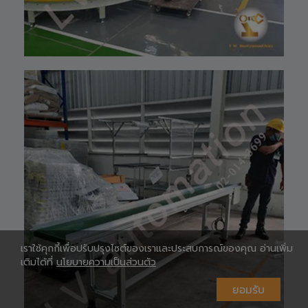
Shopee 🆔 :
lv_automation
หรือคลิ๊กลิ้งค์นี้ 👉
👉
ท
https://shopee.
co.th/lv_automa
เ
tion
Lazada🛒 :
https://www.laz
ada.co.th/shop/
lv-automation/
📩 สอบถามราย
ห
ละเอียดหรือขอใบ
เสนอราคาได้ทันที
#S1400RobotAr
m
#RobotArm6Axi
s
#SmartFactory
#AutomationSy
เราใช้คุกกี้เพื่อปรับปรุงไซต์ของเราและประสบการณ์ของคุณ อ่านเพิ่ม
stem
เติมได้ที่
นโยบายความเป็นส่วนตัว
#IndustrialRobo
t #แขนกลหุ่นยนต์
#เทคโนโลยีการ
ห
ยอมรับ
ผลิต #นวัตกรรม