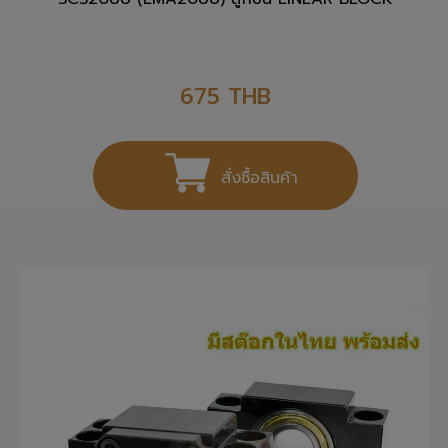
SCS20UU (LMA20UU) ลูกปืน LINEAR BLOCK
675
THB
สั่งซื้อสินค้า