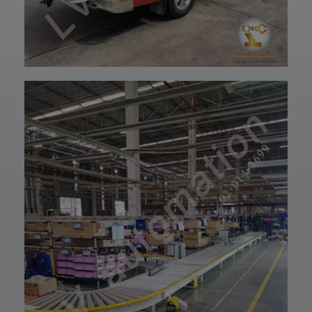
ปรึกษาโดยทีม
ฝ่ายบริการลูกค้า
วิศวกรและช่าง
ของบริษัทแอลวีออ
เทคนิคมืออาชีพ
โตเมชั่น ได้เลยนะ
รวมถึงบริการหลัง
ครับ เราพร้อมให้คำ
การขายที่พร้อม
ปรึกษาและจัดหา
ดูแลในทุกขั้นตอน
สินค้าให้ตรงกับ
📞 สอบถามราย
ความต้องการของ
ละเอียดหรือขอใบ
ท่าน สั่งซื้อสินค้า
เสนอราคาได้เลย
หรือ สอบถามข้อมูล
ทีมงานยินดีให้คำ
เพิ่มเติมได้ที่ 👇👇
แนะนำเพื่อเลือก
E-mail 📩 :
โซลูชันที่เหมาะกับ
lvautomationonl
งานของคุณ #แอ
ine@gmail.com
ลวีออโตเมชั่น
Line ID ✅:
#Lvautomation
@lvautomation
หรือคลิ๊กลิ้งค์นี้ 👉
👉
https://line.me/t
i/p/0fzDANdvUI
HOTLINE ☎️ :
097-939-6926
website 🌐 :
www.lv-
automation.com
/