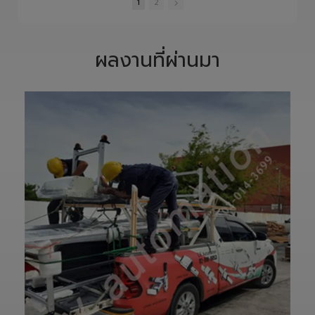
และควบคุมอย่าง
S1400 Robot
•
1 Likes
•
0 Likes
•
0 Likes
พิถีพิถัน เพื่อให้ได้
Arm 6 Axis 🦾✨
•
0 Comments
•
0 Comments
•
0 Comments
Precision
ขับเคลื่อนโรงงาน
Ground Ball
ของคุณด้วย
1
2
Screw ที่มีความ
เทคโนโลยีโรโบติกส์
แม่นยำสูง ตรง
ความแม่นยำสูง
ตามสเปก และตอบ
ยืดหยุ่น ไร้ขีดจำกัด
โจทย์การใช้งานใน
ด้วยข้อต่ออิสระ 6
ผลงานที่ผ่านมา
ภาคอุตสาหกรรม
แกน เพิ่มสปีดการ
แ
อย่างแท้จริง
ทำงาน เซฟเวลา
เราให้ความสำคัญ
และลดต้นทุนได้
ตั้งแต่การวิเคราะห์
อย่างมี
แบบ การผลิต การ
ประสิทธิภาพสูงสุด
เจียรความละเอียด
📈
สูง ไปจนถึงการ
ทลายทุกขีดจำกัด
ตรวจสอบคุณภาพ
การผลิต ยุคใหม่
ก่อนส่งมอบ เพื่อให้
ของ Smart
ลูกค้าได้รับชิ้นงานที่
Factory เริ่มต้นที่
มีประสิทธิภาพ อายุ
นี่! 🚀
การใช้งานยาวนาน
—————————
และพร้อมใช้งานได้
—————————
อย่างมั่นใจ
—————————
✨ รับผลิตตามแบบ
——
เทียบงานยุโรปและ
👉 ท่านสามารถ
เอเชีย พร้อมให้คำ
สอบถามเข้ามาทาง