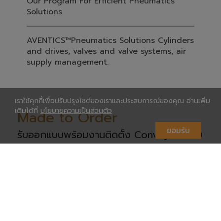
Our Program For Efficient Pneumatics
Solutions
AVENTICS™Pneumatics Solutions Cylinders
and drives, valves and valve systems, air
supply management.
เราใช้คุกกี้เพื่อปรับปรุงไซต์ของเราและประสบการณ์ของคุณ อ่านเพิ่ม
เติมได้ที่
นโยบายความเป็นส่วนตัว
Made to Order
ยอมรับ
รับออกแบบพร้อมงานติดตั้ง Conveyer ระบบ
โรงงานอุตสาหกรรม
พร้อมให้คำปรึกษา บริการหลังการขาย โดยทีมงาน
วิศวกรทีมช่างเทคนิคมืออาชีพ