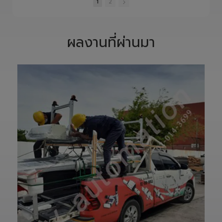
และควบคุมอย่าง
S1400 Robot
•
1 Likes
•
0 Likes
•
0 Likes
พิถีพิถัน เพื่อให้ได้
Arm 6 Axis 🦾✨
•
0 Comments
•
0 Comments
•
0 Comments
Precision
ขับเคลื่อนโรงงาน
Ground Ball
ของคุณด้วย
1
2
Screw ที่มีความ
เทคโนโลยีโรโบติกส์
แม่นยำสูง ตรง
ความแม่นยำสูง
ตามสเปก และตอบ
ยืดหยุ่น ไร้ขีดจำกัด
โจทย์การใช้งานใน
ด้วยข้อต่ออิสระ 6
ผลงานที่ผ่านมา
ภาคอุตสาหกรรม
แกน เพิ่มสปีดการ
แ
อย่างแท้จริง
ทำงาน เซฟเวลา
เราให้ความสำคัญ
และลดต้นทุนได้
ตั้งแต่การวิเคราะห์
อย่างมี
แบบ การผลิต การ
ประสิทธิภาพสูงสุด
เจียรความละเอียด
📈
สูง ไปจนถึงการ
ทลายทุกขีดจำกัด
ตรวจสอบคุณภาพ
การผลิต ยุคใหม่
ก่อนส่งมอบ เพื่อให้
ของ Smart
ลูกค้าได้รับชิ้นงานที่
Factory เริ่มต้นที่
มีประสิทธิภาพ อายุ
นี่! 🚀
การใช้งานยาวนาน
—————————
และพร้อมใช้งานได้
—————————
อย่างมั่นใจ
—————————
✨ รับผลิตตามแบบ
——
เทียบงานยุโรปและ
👉 ท่านสามารถ
เอเชีย พร้อมให้คำ
สอบถามเข้ามาทาง