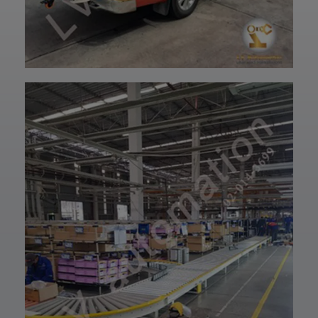
ปรึกษาโดยทีม
ฝ่ายบริการลูกค้า
วิศวกรและช่าง
ของบริษัทแอลวีออ
เทคนิคมืออาชีพ
โตเมชั่น ได้เลยนะ
รวมถึงบริการหลัง
ครับ เราพร้อมให้คำ
การขายที่พร้อม
ปรึกษาและจัดหา
ดูแลในทุกขั้นตอน
สินค้าให้ตรงกับ
📞 สอบถามราย
ความต้องการของ
ละเอียดหรือขอใบ
ท่าน สั่งซื้อสินค้า
เสนอราคาได้เลย
หรือ สอบถามข้อมูล
ทีมงานยินดีให้คำ
เพิ่มเติมได้ที่ 👇👇
แนะนำเพื่อเลือก
E-mail 📩 :
โซลูชันที่เหมาะกับ
lvautomationonl
งานของคุณ #แอ
ine@gmail.com
ลวีออโตเมชั่น
Line ID ✅:
#Lvautomation
@lvautomation
หรือคลิ๊กลิ้งค์นี้ 👉
👉
https://line.me/t
i/p/0fzDANdvUI
HOTLINE ☎️ :
097-939-6926
website 🌐 :
www.lv-
automation.com
/