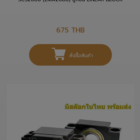
SCS20UU (LMA20UU) ลูกปืน LINEAR BLOCK
675
THB
สั่งซื้อสินค้า