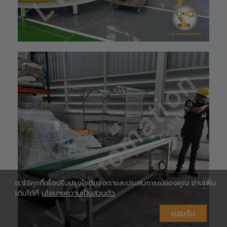
Shopee 🆔 :
lv_automation
หรือคลิ๊กลิ้งค์นี้ 👉
👉
ท
https://shopee.
co.th/lv_automa
เ
tion
Lazada🛒 :
https://www.laz
ada.co.th/shop/
lv-automation/
📩 สอบถามราย
ห
ละเอียดหรือขอใบ
เสนอราคาได้ทันที
#S1400RobotAr
m
#RobotArm6Axi
s
#SmartFactory
#AutomationSy
เราใช้คุกกี้เพื่อปรับปรุงไซต์ของเราและประสบการณ์ของคุณ อ่านเพิ่ม
stem
เติมได้ที่
นโยบายความเป็นส่วนตัว
#IndustrialRobo
t #แขนกลหุ่นยนต์
#เทคโนโลยีการ
ห
ยอมรับ
ผลิต #นวัตกรรม