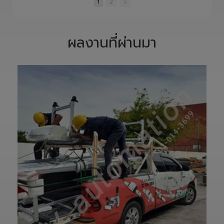
S1400 Robot
อัตโนมัติ 4 แกน ที่
•
0 Likes
•
0 Likes
•
3 Likes
Arm 6 Axis 🦾✨
ออกแบบมาเพื่อเพิ่ม
ท
•
0 Comments
•
0 Comments
•
0 Comments
ขับเคลื่อนโรงงาน
ประสิทธิภาพในงาน
ของคุณด้วย
หยิบ วาง จัดเรียง
1
2
เทคโนโลยีโรโบติกส์
และประกอบชิ้นงาน
ความแม่นยำสูง
ด้วยโครงสร้าง Z-
ยืดหยุ่น ไร้ขีดจำกัด
Arm ที่เคลื่อนไหว
ด้วยข้อต่ออิสระ 6
รวดเร็ว แม่นยำ
ผลงานที่ผ่านมา
แกน เพิ่มสปีดการ
และใช้พื้นที่ติดตั้ง
ทำงาน เซฟเวลา
น้อย
และลดต้นทุนได้
✅ ติดตั้งง่าย ใช้
อย่างมี
งานสะดวก
ประสิทธิภาพสูงสุด
✅ ทำงานซ้ำได้
📈
อย่างแม่นยำ ลด
ทลายทุกขีดจำกัด
ความผิดพลาด
การผลิต ยุคใหม่
✅ เพิ่มกำลังการ
ของ Smart
ผลิต ลดต้นทุน
Factory เริ่มต้นที่
แรงงาน
นี่! 🚀
✅ เหมาะสำหรับงาน
—————————
Pick & Place,
—————————
Assembly,
—————————
Packaging และ
——
Automation
👉 ท่านสามารถ
หลากหลายรูปแบบ
สอบถามเข้ามาทาง
✅ รองรับการ
ม