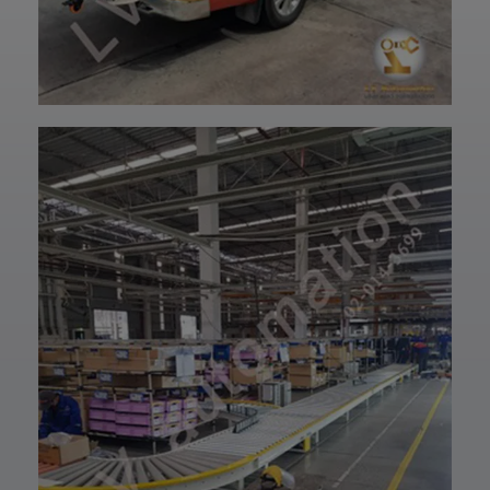
ฝ่ายบริการลูกค้า
ทำงานต่อเนื่อง
ใ
ของบริษัทแอลวีออ
เพิ่มประสิทธิภาพให้
โตเมชั่น ได้เลยนะ
สายการผลิตของ
ครับ เราพร้อมให้คำ
คุณ
ปรึกษาและจัดหา
ไม่ว่าคุณจะ
สินค้าให้ตรงกับ
ต้องการเพิ่ม
ความต้องการของ
ความเร็ว ลดต้นทุน
ท่าน สั่งซื้อสินค้า
หรือยกระดับ
หรือ สอบถามข้อมูล
โรงงานสู่ Smart
เพิ่มเติมได้ที่ 👇👇
Factory
E-mail 📩 :
Hitbot Z-Arm
lvautomationonl
2442 คือผู้ช่วยที่
ine@gmail.com
พร้อมขับเคลื่อน
Line ID ✅:
ธุรกิจของคุณให้
@lvautomation
ก้าวไปอีกขั้น
ท
หรือคลิ๊กลิ้งค์นี้ 👉
—————————
👉
—————————
เ
https://line.me/t
—————————
i/p/0fzDANdvUI
——
HOTLINE ☎️ :
👉 ท่านสามารถ
097-939-6926
สอบถามเข้ามาทาง
website 🌐 :
ฝ่ายบริการลูกค้า
www.lv-
ของบริษัทแอลวีออ
ห
automation.com
โตเมชั่น ได้เลยนะ
/
ครับ เราพร้อมให้คำ