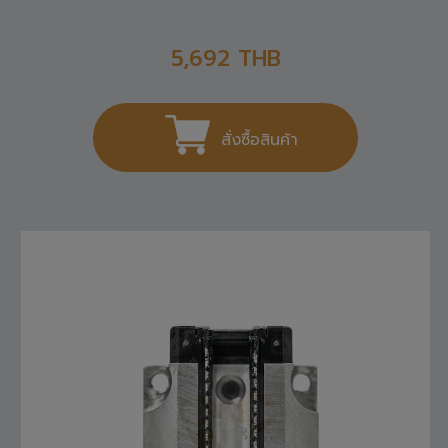
R165121420 REXROTH , LINEAR GUIDE
5,692
THB
สั่งซื้อสินค้า