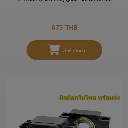
SCS20UU (LMA20UU) ลูกปืน LINEAR BLOCK
675
THB
สั่งซื้อสินค้า