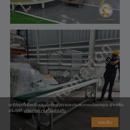
Shopee 🆔 :
ปรึกษาและจัดหา
lv_automation
สินค้าให้ตรงกับ
หรือคลิ๊กลิ้งค์นี้ 👉
ความต้องการของ
👉
ท่าน สั่งซื้อสินค้า
https://shopee.
หรือ สอบถามข้อมูล
co.th/lv_automa
เพิ่มเติมได้ที่ 👇👇
tion
E-mail 📩 :
Lazada🛒 :
lvautomationonl
https://www.laz
ine@gmail.com
ada.co.th/shop/
Line ID ✅:
ห
lv-automation/
@lvautomation
📩 สอบถามราย
หรือคลิ๊กลิ้งค์นี้ 👉
ละเอียดหรือขอใบ
👉
เสนอราคาได้ทันที
https://line.me/t
#S1400RobotAr
i/p/0fzDANdvUI
m
HOTLINE ☎️ :
#RobotArm6Axi
097-939-6926
s
website 🌐 :
#SmartFactory
www.lv-
#AutomationSy
automation.com
เราใช้คุกกี้เพื่อปรับปรุงไซต์ของเราและประสบการณ์ของคุณ อ่านเพิ่ม
stem
/
เติมได้ที่
นโยบายความเป็นส่วนตัว
#IndustrialRobo
Shopee 🆔 :
t #แขนกลหุ่นยนต์
lv_automation
#เทคโนโลยีการ
หรือคลิ๊กลิ้งค์นี้ 👉
ยอมรับ
ผลิต #นวัตกรรม
👉