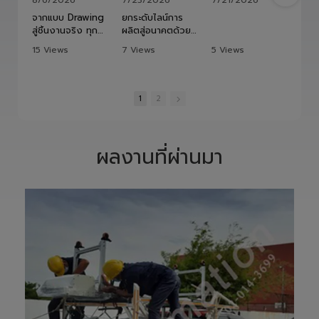
1
2
Screw ที่มีความ
เทคโนโลยีโรโบติกส์
แม่นยำสูง ตรง
ความแม่นยำสูง
ตามสเปก และตอบ
ยืดหยุ่น ไร้ขีดจำกัด
โจทย์การใช้งานใน
ด้วยข้อต่ออิสระ 6
ผลงานที่ผ่านมา
ภาคอุตสาหกรรม
แกน เพิ่มสปีดการ
แ
อย่างแท้จริง
ทำงาน เซฟเวลา
เราให้ความสำคัญ
และลดต้นทุนได้
ตั้งแต่การวิเคราะห์
อย่างมี
แบบ การผลิต การ
ประสิทธิภาพสูงสุด
เจียรความละเอียด
📈
สูง ไปจนถึงการ
ทลายทุกขีดจำกัด
ตรวจสอบคุณภาพ
การผลิต ยุคใหม่
ก่อนส่งมอบ เพื่อให้
ของ Smart
ลูกค้าได้รับชิ้นงานที่
Factory เริ่มต้นที่
มีประสิทธิภาพ อายุ
นี่! 🚀
การใช้งานยาวนาน
—————————
และพร้อมใช้งานได้
—————————
อย่างมั่นใจ
—————————
✨ รับผลิตตามแบบ
——
เทียบงานยุโรปและ
👉 ท่านสามารถ
เอเชีย พร้อมให้คำ
สอบถามเข้ามาทาง
ปรึกษาโดยทีม
ฝ่ายบริการลูกค้า
วิศวกรและช่าง
ของบริษัทแอลวีออ
เทคนิคมืออาชีพ
โตเมชั่น ได้เลยนะ
รวมถึงบริการหลัง
ครับ เราพร้อมให้คำ