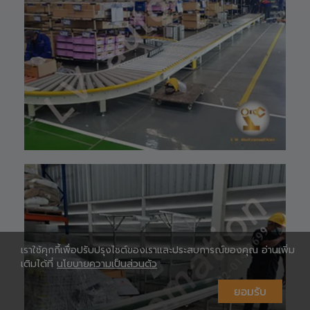
👉
ท
https://shopee.
co.th/lv_automa
เ
tion
Lazada🛒 :
https://www.laz
ada.co.th/shop/
lv-automation/
📩 สอบถามราย
ห
ละเอียดหรือขอใบ
เสนอราคาได้ทันที
#S1400RobotAr
m
#RobotArm6Axi
s
#SmartFactory
#AutomationSy
stem
#IndustrialRobo
t #แขนกลหุ่นยนต์
เราใช้คุกกี้เพื่อปรับปรุงไซต์ของเราและประสบการณ์ของคุณ อ่านเพิ่ม
#เทคโนโลยีการ
ห
ผลิต #นวัตกรรม
เติมได้ที่
นโยบายความเป็นส่วนตัว
อุตสาหกรรม
#AutomationSo
ยอมรับ
lutions