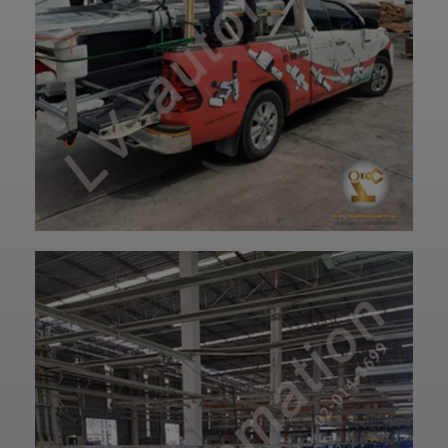
การขายที่พร้อม
ปรึกษาและจัดหา
ดูแลในทุกขั้นตอน
สินค้าให้ตรงกับ
📞 สอบถามราย
ความต้องการของ
ละเอียดหรือขอใบ
ท่าน สั่งซื้อสินค้า
เสนอราคาได้เลย
หรือ สอบถามข้อมูล
ทีมงานยินดีให้คำ
เพิ่มเติมได้ที่ 👇👇
แนะนำเพื่อเลือก
E-mail 📩 :
โซลูชันที่เหมาะกับ
lvautomationonl
งานของคุณ #แอ
ine@gmail.com
ลวีออโตเมชั่น
Line ID ✅:
#Lvautomation
@lvautomation
หรือคลิ๊กลิ้งค์นี้ 👉
👉
https://line.me/t
i/p/0fzDANdvUI
HOTLINE ☎️ :
097-939-6926
website 🌐 :
www.lv-
automation.com
/
Shopee 🆔 :
lv_automation
หรือคลิ๊กลิ้งค์นี้ 👉