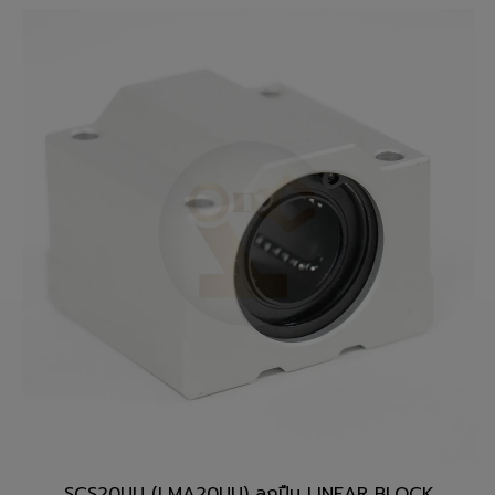
SCS20UU (LMA20UU) ลูกปืน LINEAR BLOCK