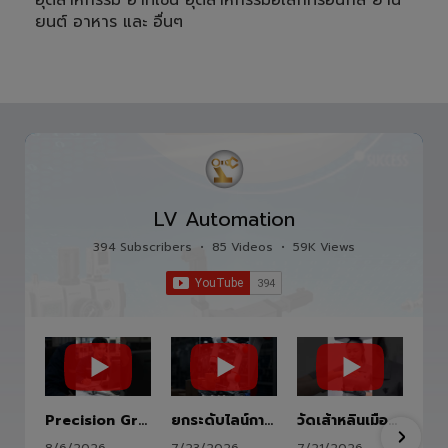
LV Automation
394 Subscribers
•
85 Videos
•
59K Views
Precision Ground Ball Screw
ยกระดับไลน์การผลิตสู่อนาคตด้วย HITBOT COBOT S1400 Robot Arm 6 Axis 🦾✨
วัดเส้าหลินเมืองไทย #kungfu #shaolin #stephenchow #viral #shenzhen #lvautomation #แอลวีออโตเมชั่น
8/6/2026
7/23/2026
7/21/2026
จากแบบ Drawing
ยกระดับไลน์การ
สู่ชิ้นงานจริง ทุก
ผลิตสู่อนาคตด้วย
ขั้นตอนถูกออกแบบ
HITBOT COBOT
15 Views
7 Views
5 Views
และควบคุมอย่าง
S1400 Robot
•
2 Likes
•
0 Likes
•
0 Likes
พิถีพิถัน เพื่อให้ได้
Arm 6 Axis 🦾✨
•
0 Comments
•
0 Comments
•
0 Comments
Precision
ขับเคลื่อนโรงงาน
Ground Ball
ของคุณด้วย