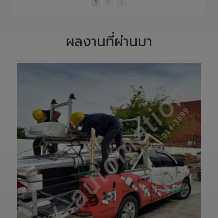
และควบคุมอย่าง
S1400 Robot
•
1 Likes
•
0 Likes
•
0 Likes
พิถีพิถัน เพื่อให้ได้
Arm 6 Axis 🦾✨
•
0 Comments
•
0 Comments
•
0 Comments
Precision
ขับเคลื่อนโรงงาน
Ground Ball
ของคุณด้วย
1
2
Screw ที่มีความ
เทคโนโลยีโรโบติกส์
แม่นยำสูง ตรง
ความแม่นยำสูง
ตามสเปก และตอบ
ยืดหยุ่น ไร้ขีดจำกัด
โจทย์การใช้งานใน
ด้วยข้อต่ออิสระ 6
ผลงานที่ผ่านมา
ภาคอุตสาหกรรม
แกน เพิ่มสปีดการ
แ
อย่างแท้จริง
ทำงาน เซฟเวลา
เราให้ความสำคัญ
และลดต้นทุนได้
ตั้งแต่การวิเคราะห์
อย่างมี
แบบ การผลิต การ
ประสิทธิภาพสูงสุด
เจียรความละเอียด
📈
สูง ไปจนถึงการ
ทลายทุกขีดจำกัด
ตรวจสอบคุณภาพ
การผลิต ยุคใหม่
ก่อนส่งมอบ เพื่อให้
ของ Smart
ลูกค้าได้รับชิ้นงานที่
Factory เริ่มต้นที่
มีประสิทธิภาพ อายุ
นี่! 🚀
การใช้งานยาวนาน
—————————
และพร้อมใช้งานได้
—————————
อย่างมั่นใจ
—————————
✨ รับผลิตตามแบบ
——
เทียบงานยุโรปและ
👉 ท่านสามารถ
เอเชีย พร้อมให้คำ
สอบถามเข้ามาทาง