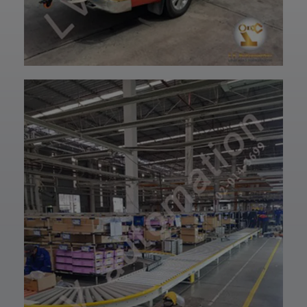
ปรึกษาโดยทีม
ฝ่ายบริการลูกค้า
วิศวกรและช่าง
ของบริษัทแอลวีออ
เทคนิคมืออาชีพ
โตเมชั่น ได้เลยนะ
รวมถึงบริการหลัง
ครับ เราพร้อมให้คำ
การขายที่พร้อม
ปรึกษาและจัดหา
ดูแลในทุกขั้นตอน
สินค้าให้ตรงกับ
📞 สอบถามราย
ความต้องการของ
ละเอียดหรือขอใบ
ท่าน สั่งซื้อสินค้า
เสนอราคาได้เลย
หรือ สอบถามข้อมูล
ทีมงานยินดีให้คำ
เพิ่มเติมได้ที่ 👇👇
แนะนำเพื่อเลือก
E-mail 📩 :
โซลูชันที่เหมาะกับ
lvautomationonl
งานของคุณ #แอ
ine@gmail.com
ลวีออโตเมชั่น
Line ID ✅:
#Lvautomation
@lvautomation
หรือคลิ๊กลิ้งค์นี้ 👉
👉
https://line.me/t
i/p/0fzDANdvUI
HOTLINE ☎️ :
097-939-6926
website 🌐 :
www.lv-
automation.com
/