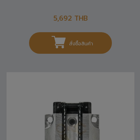
R165121420 REXROTH , LINEAR GUIDE
5,692
THB
สั่งซื้อสินค้า