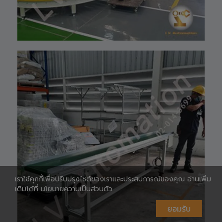
Shopee 🆔 :
lv_automation
หรือคลิ๊กลิ้งค์นี้ 👉
👉
ท
https://shopee.
co.th/lv_automa
เ
tion
Lazada🛒 :
https://www.laz
ada.co.th/shop/
lv-automation/
📩 สอบถามราย
ห
ละเอียดหรือขอใบ
เสนอราคาได้ทันที
#S1400RobotAr
m
#RobotArm6Axi
s
#SmartFactory
#AutomationSy
เราใช้คุกกี้เพื่อปรับปรุงไซต์ของเราและประสบการณ์ของคุณ อ่านเพิ่ม
stem
เติมได้ที่
นโยบายความเป็นส่วนตัว
#IndustrialRobo
t #แขนกลหุ่นยนต์
#เทคโนโลยีการ
ห
ยอมรับ
ผลิต #นวัตกรรม