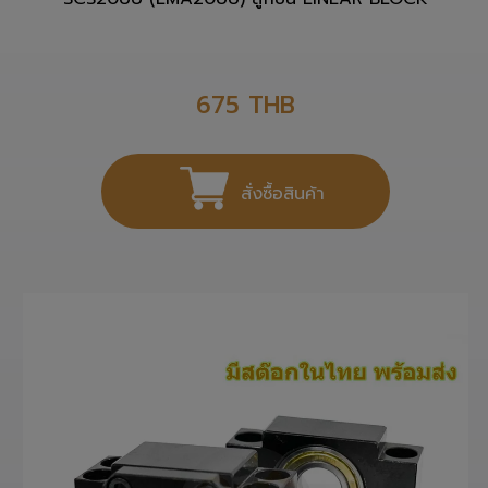
SCS20UU (LMA20UU) ลูกปืน LINEAR BLOCK
675
THB
สั่งซื้อสินค้า