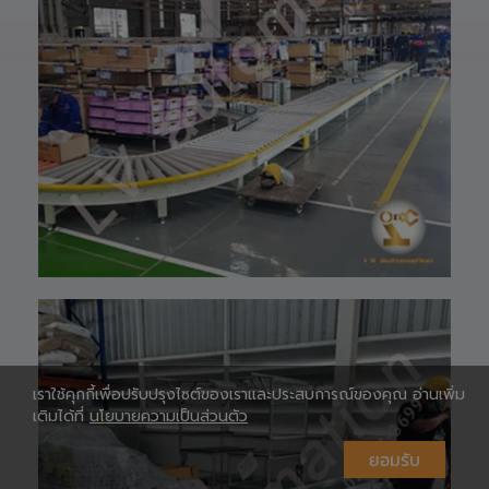
HOTLINE ☎️ :
👉 ท่านสามารถ
097-939-6926
สอบถามเข้ามาทาง
website 🌐 :
ฝ่ายบริการลูกค้า
www.lv-
ของบริษัทแอลวีออ
ห
automation.com
โตเมชั่น ได้เลยนะ
/
ครับ เราพร้อมให้คำ
Shopee 🆔 :
ปรึกษาและจัดหา
lv_automation
สินค้าให้ตรงกับ
หรือคลิ๊กลิ้งค์นี้ 👉
ความต้องการของ
👉
ท่าน สั่งซื้อสินค้า
https://shopee.
หรือ สอบถามข้อมูล
co.th/lv_automa
เพิ่มเติมได้ที่ 👇👇
tion
E-mail 📩 :
Lazada🛒 :
lvautomationonl
https://www.laz
ine@gmail.com
ada.co.th/shop/
Line ID ✅:
ห
lv-automation/
@lvautomation
📩 สอบถามราย
หรือคลิ๊กลิ้งค์นี้ 👉
ละเอียดหรือขอใบ
👉
เสนอราคาได้ทันที
https://line.me/t
เราใช้คุกกี้เพื่อปรับปรุงไซต์ของเราและประสบการณ์ของคุณ อ่านเพิ่ม
#S1400RobotAr
i/p/0fzDANdvUI
เติมได้ที่
นโยบายความเป็นส่วนตัว
m
HOTLINE ☎️ :
#RobotArm6Axi
097-939-6926
ยอมรับ
s
website 🌐 :
#SmartFactory
www.lv-