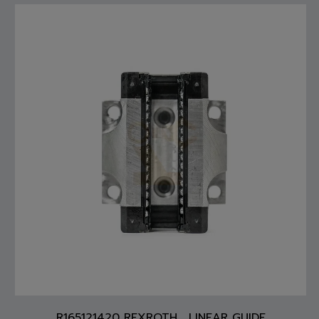
R165121420 REXROTH , LINEAR GUIDE