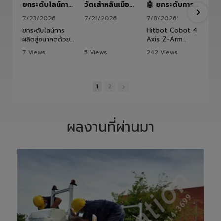
ยกระดับไลน์การผลิตสู่อนาคตด้วย HITBOT COBOT S1400 Robot Arm 6 Axis 🦾✨
วัดเส้าหลินเมืองไทย #kungfu #shaolin #stephenchow #viral #shenzhen #lvautomation #แอลวีออโตเมชั่น
🤖 ยกระดับการผลิต ด้วยความแม่นยำที่เหนือกว่า!
7/23/2026
7/21/2026
7/8/2026
ยกระดับไลน์การ
Hitbot Cobot 4
ผลิตสู่อนาคตด้วย
Axis Z-Arm
HITBOT COBOT
2442 แขนกล
7 Views
5 Views
242 Views
S1400 Robot
อัตโนมัติ 4 แกน ที่
•
0 Likes
•
0 Likes
•
3 Likes
Arm 6 Axis 🦾✨
ออกแบบมาเพื่อเพิ่ม
ท
•
0 Comments
•
0 Comments
•
0 Comments
ขับเคลื่อนโรงงาน
ประสิทธิภาพในงาน
ของคุณด้วย
หยิบ วาง จัดเรียง
1
2
เทคโนโลยีโรโบติกส์
และประกอบชิ้นงาน
ความแม่นยำสูง
ด้วยโครงสร้าง Z-
ยืดหยุ่น ไร้ขีดจำกัด
Arm ที่เคลื่อนไหว
ด้วยข้อต่ออิสระ 6
รวดเร็ว แม่นยำ
ผลงานที่ผ่านมา
แกน เพิ่มสปีดการ
และใช้พื้นที่ติดตั้ง
ทำงาน เซฟเวลา
น้อย
และลดต้นทุนได้
✅ ติดตั้งง่าย ใช้
อย่างมี
งานสะดวก
ประสิทธิภาพสูงสุด
✅ ทำงานซ้ำได้
📈
อย่างแม่นยำ ลด
ทลายทุกขีดจำกัด
ความผิดพลาด
การผลิต ยุคใหม่
✅ เพิ่มกำลังการ
ของ Smart
ผลิต ลดต้นทุน
Factory เริ่มต้นที่
แรงงาน
นี่! 🚀
✅ เหมาะสำหรับงาน