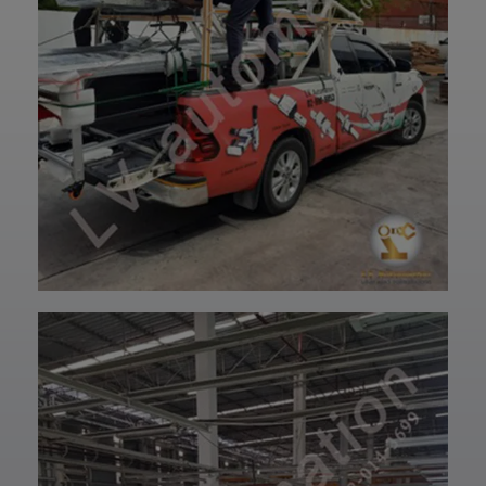
—————————
Pick & Place,
—————————
Assembly,
—————————
Packaging และ
——
Automation
👉 ท่านสามารถ
หลากหลายรูปแบบ
สอบถามเข้ามาทาง
✅ รองรับการ
ม
ฝ่ายบริการลูกค้า
ทำงานต่อเนื่อง
ใ
ของบริษัทแอลวีออ
เพิ่มประสิทธิภาพให้
โตเมชั่น ได้เลยนะ
สายการผลิตของ
ครับ เราพร้อมให้คำ
คุณ
ปรึกษาและจัดหา
ไม่ว่าคุณจะ
สินค้าให้ตรงกับ
ต้องการเพิ่ม
ความต้องการของ
ความเร็ว ลดต้นทุน
ท่าน สั่งซื้อสินค้า
หรือยกระดับ
หรือ สอบถามข้อมูล
โรงงานสู่ Smart
เพิ่มเติมได้ที่ 👇👇
Factory
E-mail 📩 :
Hitbot Z-Arm
lvautomationonl
2442 คือผู้ช่วยที่
ine@gmail.com
พร้อมขับเคลื่อน
Line ID ✅:
ธุรกิจของคุณให้
@lvautomation
ก้าวไปอีกขั้น
ท
หรือคลิ๊กลิ้งค์นี้ 👉
—————————
👉
—————————
เ
https://line.me/t
—————————
i/p/0fzDANdvUI
——