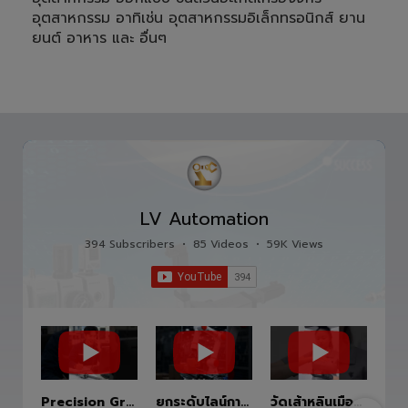
อุตสาหกรรม อาทิเช่น อุตสาหกรรมอิเล็กทรอนิกส์ ยาน
ยนต์ อาหาร และ อื่นๆ
LV Automation
394 Subscribers
•
85 Videos
•
59K Views
Precision Ground Ball Screw
ยกระดับไลน์การผลิตสู่อนาคตด้วย HITBOT COBOT S1400 Robot Arm 6 Axis 🦾✨
วัดเส้าหลินเมืองไทย #kungfu #shaolin #stephenchow #viral #shenzhen #lvautomation #แอลวีออโตเมชั่น