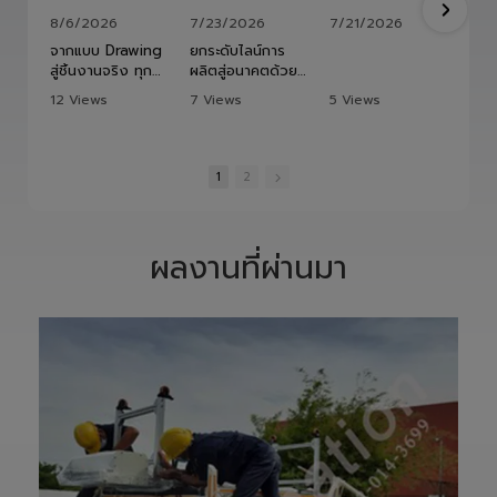
8/6/2026
7/23/2026
7/21/2026
จากแบบ Drawing
ยกระดับไลน์การ
สู่ชิ้นงานจริง ทุก
ผลิตสู่อนาคตด้วย
ขั้นตอนถูกออกแบบ
HITBOT COBOT
12 Views
7 Views
5 Views
และควบคุมอย่าง
S1400 Robot
•
1 Likes
•
0 Likes
•
0 Likes
พิถีพิถัน เพื่อให้ได้
Arm 6 Axis 🦾✨
•
0 Comments
•
0 Comments
•
0 Comments
Precision
ขับเคลื่อนโรงงาน
Ground Ball
ของคุณด้วย
1
2
Screw ที่มีความ
เทคโนโลยีโรโบติกส์
แม่นยำสูง ตรง
ความแม่นยำสูง
ตามสเปก และตอบ
ยืดหยุ่น ไร้ขีดจำกัด
โจทย์การใช้งานใน
ด้วยข้อต่ออิสระ 6
ผลงานที่ผ่านมา
ภาคอุตสาหกรรม
แกน เพิ่มสปีดการ
แ
อย่างแท้จริง
ทำงาน เซฟเวลา
เราให้ความสำคัญ
และลดต้นทุนได้
ตั้งแต่การวิเคราะห์
อย่างมี
แบบ การผลิต การ
ประสิทธิภาพสูงสุด
เจียรความละเอียด
📈
สูง ไปจนถึงการ
ทลายทุกขีดจำกัด
ตรวจสอบคุณภาพ
การผลิต ยุคใหม่
ก่อนส่งมอบ เพื่อให้
ของ Smart
ลูกค้าได้รับชิ้นงานที่
Factory เริ่มต้นที่
มีประสิทธิภาพ อายุ
นี่! 🚀
การใช้งานยาวนาน
—————————