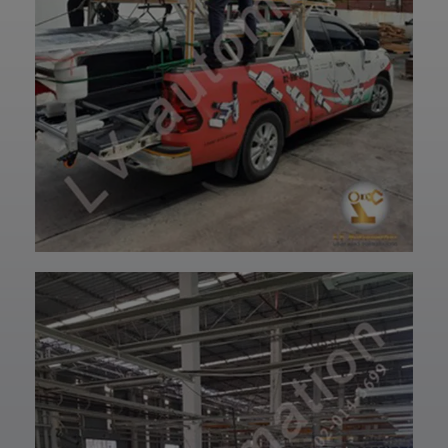
และพร้อมใช้งานได้
—————————
อย่างมั่นใจ
—————————
✨ รับผลิตตามแบบ
——
เทียบงานยุโรปและ
👉 ท่านสามารถ
เอเชีย พร้อมให้คำ
สอบถามเข้ามาทาง
ปรึกษาโดยทีม
ฝ่ายบริการลูกค้า
วิศวกรและช่าง
ของบริษัทแอลวีออ
เทคนิคมืออาชีพ
โตเมชั่น ได้เลยนะ
รวมถึงบริการหลัง
ครับ เราพร้อมให้คำ
การขายที่พร้อม
ปรึกษาและจัดหา
ดูแลในทุกขั้นตอน
สินค้าให้ตรงกับ
📞 สอบถามราย
ความต้องการของ
ละเอียดหรือขอใบ
ท่าน สั่งซื้อสินค้า
เสนอราคาได้เลย
หรือ สอบถามข้อมูล
ทีมงานยินดีให้คำ
เพิ่มเติมได้ที่ 👇👇
แนะนำเพื่อเลือก
E-mail 📩 :
โซลูชันที่เหมาะกับ
lvautomationonl
งานของคุณ #แอ
ine@gmail.com
ลวีออโตเมชั่น
Line ID ✅:
#Lvautomation
@lvautomation
หรือคลิ๊กลิ้งค์นี้ 👉
👉
https://line.me/t
i/p/0fzDANdvUI
HOTLINE ☎️ :