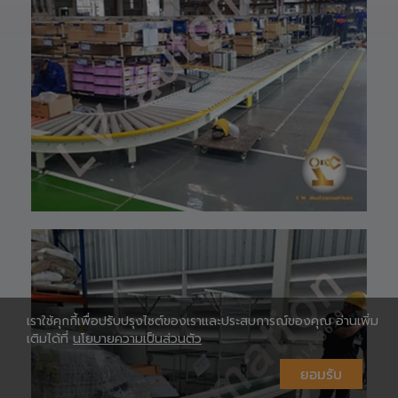
097-939-6926
website 🌐 :
www.lv-
automation.com
/
Shopee 🆔 :
lv_automation
หรือคลิ๊กลิ้งค์นี้ 👉
👉
ท
https://shopee.
co.th/lv_automa
เ
tion
Lazada🛒 :
https://www.laz
ada.co.th/shop/
lv-automation/
📩 สอบถามราย
ห
ละเอียดหรือขอใบ
เสนอราคาได้ทันที
#S1400RobotAr
เราใช้คุกกี้เพื่อปรับปรุงไซต์ของเราและประสบการณ์ของคุณ อ่านเพิ่ม
m
เติมได้ที่
นโยบายความเป็นส่วนตัว
#RobotArm6Axi
s
ยอมรับ
#SmartFactory
#AutomationSy