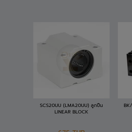
SCS20UU (LMA20UU) ลูกปืน
BK/
LINEAR BLOCK
675
THB