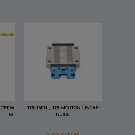
 SCREW
TRH15FN , TBI MOTION LINEAR
 , TBI
GUIDE
1,404
THB