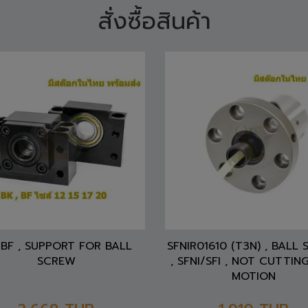
BF , SUPPORT FOR BALL
SFNIR01610 (T3N) , BALL
SCREW
, SFNI/SFI , NOT CUTTING
MOTION
3,668
THB
1,910
THB