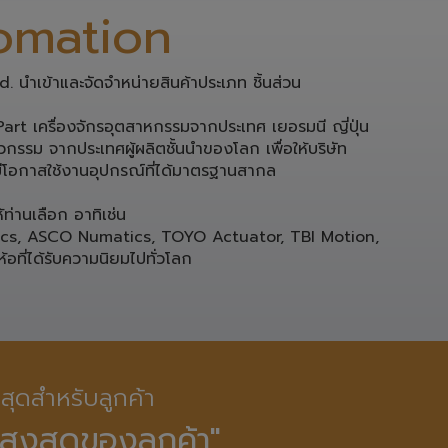
omation
 นำเข้าและจัดจำหน่ายสินค้าประเภท ชิ้นส่วน 
rt เครื่องจักรอุตสาหกรรมจากประเทศ เยอรมนี ญี่ปุ่น 

กรรม จากประเทศผู้ผลิตชั้นนำของโลก เพื่อให้บริษัท

โอกาสใช้งานอุปกรณ์ที่ได้มาตรฐานสากล 

่านเลือก อาทิเช่น 

ics, ASCO Numatics, TOYO Actuator, TBI Motion, 
ห้อที่ได้รับความนิยมไปทั่วโลก
ี่สุดสำหรับลูกค้า

สูงสุดของลูกค้า"