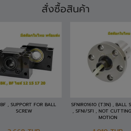
BF , SUPPORT FOR BALL
SFNIR01610 (T3N) , BALL
SCREW
, SFNI/SFI , NOT CUTTING
MOTION
3,668
THB
1,910
THB