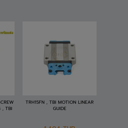
 SCREW
TRH15FN , TBI MOTION LINEAR
 , TBI
GUIDE
1,404
THB