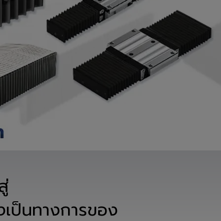
่

่างเป็นทางการของ
omation