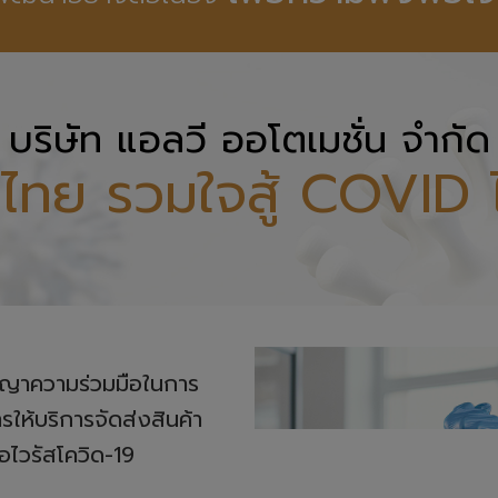
บริษัท แอลวี ออโตเมชั่น จำกัด
ไทย รวมใจสู้ COVID 
ญญาความร่วมมือในการ

บริการจัดส่งสินค้า 

้อไวรัสโควิด-19
หลังจากมีการระบาดระลอก
บเชื้อไวรัส มีการพ่นสเปร์ยฆ่า