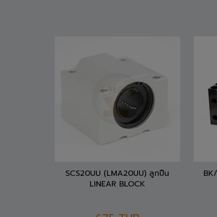
SCS20UU (LMA20UU) ลูกปืน
BK/
LINEAR BLOCK
675
THB