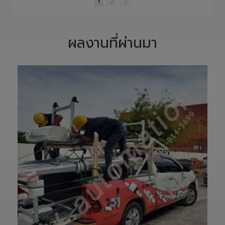
และควบคุมอย่าง
S1400 Robot
•
2 Likes
•
0 Likes
•
0 Likes
พิถีพิถัน เพื่อให้ได้
Arm 6 Axis 🦾✨
•
0 Comments
•
0 Comments
•
0 Comments
Precision
ขับเคลื่อนโรงงาน
Ground Ball
ของคุณด้วย
1
2
Screw ที่มีความ
เทคโนโลยีโรโบติกส์
แม่นยำสูง ตรง
ความแม่นยำสูง
ตามสเปก และตอบ
ยืดหยุ่น ไร้ขีดจำกัด
โจทย์การใช้งานใน
ด้วยข้อต่ออิสระ 6
ผลงานที่ผ่านมา
ภาคอุตสาหกรรม
แกน เพิ่มสปีดการ
แ
อย่างแท้จริง
ทำงาน เซฟเวลา
เราให้ความสำคัญ
และลดต้นทุนได้
ตั้งแต่การวิเคราะห์
อย่างมี
แบบ การผลิต การ
ประสิทธิภาพสูงสุด
เจียรความละเอียด
📈
สูง ไปจนถึงการ
ทลายทุกขีดจำกัด
ตรวจสอบคุณภาพ
การผลิต ยุคใหม่
ก่อนส่งมอบ เพื่อให้
ของ Smart
ลูกค้าได้รับชิ้นงานที่
Factory เริ่มต้นที่
มีประสิทธิภาพ อายุ
นี่! 🚀
การใช้งานยาวนาน
—————————
และพร้อมใช้งานได้
—————————
อย่างมั่นใจ
—————————
✨ รับผลิตตามแบบ
——
เทียบงานยุโรปและ
👉 ท่านสามารถ
เอเชีย พร้อมให้คำ
สอบถามเข้ามาทาง