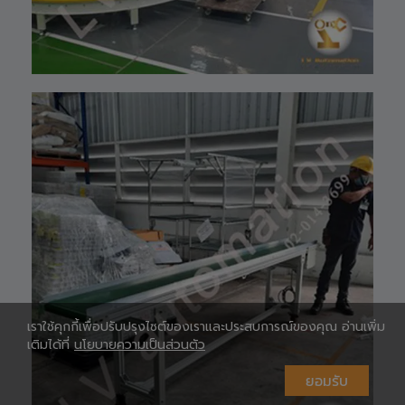
Shopee 🆔 :
lv_automation
หรือคลิ๊กลิ้งค์นี้ 👉
👉
ท
https://shopee.
co.th/lv_automa
เ
tion
Lazada🛒 :
https://www.laz
ada.co.th/shop/
lv-automation/
📩 สอบถามราย
ห
ละเอียดหรือขอใบ
เสนอราคาได้ทันที
#S1400RobotAr
m
#RobotArm6Axi
s
#SmartFactory
#AutomationSy
เราใช้คุกกี้เพื่อปรับปรุงไซต์ของเราและประสบการณ์ของคุณ อ่านเพิ่ม
stem
เติมได้ที่
นโยบายความเป็นส่วนตัว
#IndustrialRobo
t #แขนกลหุ่นยนต์
#เทคโนโลยีการ
ห
ยอมรับ
ผลิต #นวัตกรรม