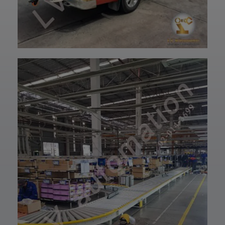
ปรึกษาโดยทีม
ฝ่ายบริการลูกค้า
วิศวกรและช่าง
ของบริษัทแอลวีออ
เทคนิคมืออาชีพ
โตเมชั่น ได้เลยนะ
รวมถึงบริการหลัง
ครับ เราพร้อมให้คำ
การขายที่พร้อม
ปรึกษาและจัดหา
ดูแลในทุกขั้นตอน
สินค้าให้ตรงกับ
📞 สอบถามราย
ความต้องการของ
ละเอียดหรือขอใบ
ท่าน สั่งซื้อสินค้า
เสนอราคาได้เลย
หรือ สอบถามข้อมูล
ทีมงานยินดีให้คำ
เพิ่มเติมได้ที่ 👇👇
แนะนำเพื่อเลือก
E-mail 📩 :
โซลูชันที่เหมาะกับ
lvautomationonl
งานของคุณ #แอ
ine@gmail.com
ลวีออโตเมชั่น
Line ID ✅:
#Lvautomation
@lvautomation
หรือคลิ๊กลิ้งค์นี้ 👉
👉
https://line.me/t
i/p/0fzDANdvUI
HOTLINE ☎️ :
097-939-6926
website 🌐 :
www.lv-
automation.com
/