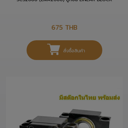
SCS20UU (LMA20UU) ลูกปืน LINEAR BLOCK
675
THB
สั่งซื้อสินค้า