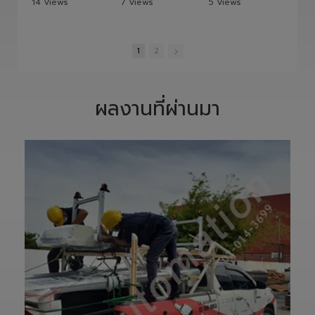
Precision Ground Ball Screw
ยกระดับไลน์การผลิตสู่อนาคตด้วย HITBOT COBOT S1400 Robot Arm 6 Axis 🦾✨
วัดเส้าหลินเมืองไทย #kungfu #shaolin #stephenchow #viral #shenzhen #lvautomation #แอลวีออโตเมชั่น
8/6/2026
7/23/2026
7/21/2026
จากแบบ Drawing
ยกระดับไลน์การ
สู่ชิ้นงานจริง ทุก
ผลิตสู่อนาคตด้วย
ขั้นตอนถูกออกแบบ
HITBOT COBOT
14 Views
7 Views
5 Views
และควบคุมอย่าง
S1400 Robot
•
1 Likes
•
0 Likes
•
0 Likes
พิถีพิถัน เพื่อให้ได้
Arm 6 Axis 🦾✨
•
0 Comments
•
0 Comments
•
0 Comments
Precision
ขับเคลื่อนโรงงาน
Ground Ball
ของคุณด้วย
1
2
Screw ที่มีความ
เทคโนโลยีโรโบติกส์
แม่นยำสูง ตรง
ความแม่นยำสูง
ตามสเปก และตอบ
ยืดหยุ่น ไร้ขีดจำกัด
โจทย์การใช้งานใน
ด้วยข้อต่ออิสระ 6
ผลงานที่ผ่านมา
ภาคอุตสาหกรรม
แกน เพิ่มสปีดการ
แ
อย่างแท้จริง
ทำงาน เซฟเวลา
เราให้ความสำคัญ
และลดต้นทุนได้
ตั้งแต่การวิเคราะห์
อย่างมี
แบบ การผลิต การ
ประสิทธิภาพสูงสุด
เจียรความละเอียด
📈
สูง ไปจนถึงการ
ทลายทุกขีดจำกัด
ตรวจสอบคุณภาพ
การผลิต ยุคใหม่
ก่อนส่งมอบ เพื่อให้
ของ Smart
ลูกค้าได้รับชิ้นงานที่
Factory เริ่มต้นที่
มีประสิทธิภาพ อายุ
นี่! 🚀