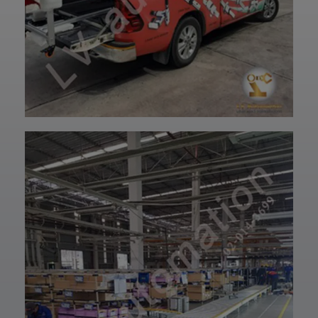
การใช้งานยาวนาน
—————————
และพร้อมใช้งานได้
—————————
อย่างมั่นใจ
—————————
✨ รับผลิตตามแบบ
——
เทียบงานยุโรปและ
👉 ท่านสามารถ
เอเชีย พร้อมให้คำ
สอบถามเข้ามาทาง
ปรึกษาโดยทีม
ฝ่ายบริการลูกค้า
วิศวกรและช่าง
ของบริษัทแอลวีออ
เทคนิคมืออาชีพ
โตเมชั่น ได้เลยนะ
รวมถึงบริการหลัง
ครับ เราพร้อมให้คำ
การขายที่พร้อม
ปรึกษาและจัดหา
ดูแลในทุกขั้นตอน
สินค้าให้ตรงกับ
📞 สอบถามราย
ความต้องการของ
ละเอียดหรือขอใบ
ท่าน สั่งซื้อสินค้า
เสนอราคาได้เลย
หรือ สอบถามข้อมูล
ทีมงานยินดีให้คำ
เพิ่มเติมได้ที่ 👇👇
แนะนำเพื่อเลือก
E-mail 📩 :
โซลูชันที่เหมาะกับ
lvautomationonl
งานของคุณ #แอ
ine@gmail.com
ลวีออโตเมชั่น
Line ID ✅:
#Lvautomation
@lvautomation
หรือคลิ๊กลิ้งค์นี้ 👉
👉
https://line.me/t
i/p/0fzDANdvUI