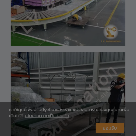
HOTLINE ☎️ :
097-939-6926
website 🌐 :
www.lv-
automation.com
/
Shopee 🆔 :
lv_automation
หรือคลิ๊กลิ้งค์นี้ 👉
👉
ท
https://shopee.
co.th/lv_automa
เ
tion
Lazada🛒 :
https://www.laz
ada.co.th/shop/
lv-automation/
📩 สอบถามราย
ห
ละเอียดหรือขอใบ
เสนอราคาได้ทันที
เราใช้คุกกี้เพื่อปรับปรุงไซต์ของเราและประสบการณ์ของคุณ อ่านเพิ่ม
#S1400RobotAr
เติมได้ที่
นโยบายความเป็นส่วนตัว
m
#RobotArm6Axi
ยอมรับ
s
#SmartFactory