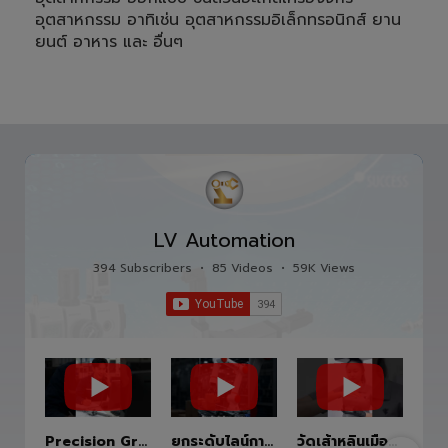
อุตสาหกรรม อาทิเช่น อุตสาหกรรมอิเล็กทรอนิกส์ ยาน
ยนต์ อาหาร และ อื่นๆ
LV Automation
394 Subscribers
•
85 Videos
•
59K Views
Precision Ground Ball Screw
ยกระดับไลน์การผลิตสู่อนาคตด้วย HITBOT COBOT S1400 Robot Arm 6 Axis 🦾✨
วัดเส้าหลินเมืองไทย #kungfu #shaolin #stephenchow #viral #shenzhen #lvautomation #แอลวีออโตเมชั่น