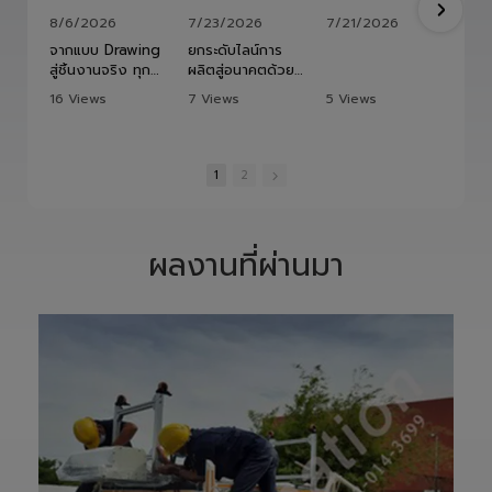
8/6/2026
7/23/2026
7/21/2026
จากแบบ Drawing
ยกระดับไลน์การ
สู่ชิ้นงานจริง ทุก
ผลิตสู่อนาคตด้วย
ขั้นตอนถูกออกแบบ
HITBOT COBOT
16 Views
7 Views
5 Views
และควบคุมอย่าง
S1400 Robot
•
1 Likes
•
0 Likes
•
0 Likes
พิถีพิถัน เพื่อให้ได้
Arm 6 Axis 🦾✨
•
0 Comments
•
0 Comments
•
0 Comments
Precision
ขับเคลื่อนโรงงาน
Ground Ball
ของคุณด้วย
1
2
Screw ที่มีความ
เทคโนโลยีโรโบติกส์
แม่นยำสูง ตรง
ความแม่นยำสูง
ตามสเปก และตอบ
ยืดหยุ่น ไร้ขีดจำกัด
โจทย์การใช้งานใน
ด้วยข้อต่ออิสระ 6
ผลงานที่ผ่านมา
ภาคอุตสาหกรรม
แกน เพิ่มสปีดการ
แ
อย่างแท้จริง
ทำงาน เซฟเวลา
เราให้ความสำคัญ
และลดต้นทุนได้
ตั้งแต่การวิเคราะห์
อย่างมี
แบบ การผลิต การ
ประสิทธิภาพสูงสุด
เจียรความละเอียด
📈
สูง ไปจนถึงการ
ทลายทุกขีดจำกัด
ตรวจสอบคุณภาพ
การผลิต ยุคใหม่
ก่อนส่งมอบ เพื่อให้
ของ Smart
ลูกค้าได้รับชิ้นงานที่
Factory เริ่มต้นที่
มีประสิทธิภาพ อายุ
นี่! 🚀
การใช้งานยาวนาน
—————————