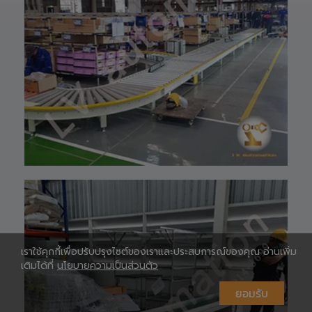
097-939-6926
website 🌐 :
www.lv-
automation.com
/
Shopee 🆔 :
lv_automation
หรือคลิ๊กลิ้งค์นี้ 👉
👉
ท
https://shopee.
co.th/lv_automa
เ
tion
Lazada🛒 :
https://www.laz
ada.co.th/shop/
lv-automation/
📩 สอบถามราย
ห
ละเอียดหรือขอใบ
เสนอราคาได้ทันที
#S1400RobotAr
เราใช้คุกกี้เพื่อปรับปรุงไซต์ของเราและประสบการณ์ของคุณ อ่านเพิ่ม
m
เติมได้ที่
นโยบายความเป็นส่วนตัว
#RobotArm6Axi
s
ยอมรับ
#SmartFactory
#AutomationSy