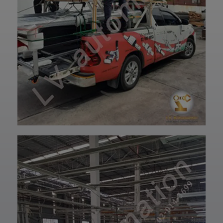
และพร้อมใช้งานได้
—————————
อย่างมั่นใจ
—————————
✨ รับผลิตตามแบบ
——
เทียบงานยุโรปและ
👉 ท่านสามารถ
เอเชีย พร้อมให้คำ
สอบถามเข้ามาทาง
ปรึกษาโดยทีม
ฝ่ายบริการลูกค้า
วิศวกรและช่าง
ของบริษัทแอลวีออ
เทคนิคมืออาชีพ
โตเมชั่น ได้เลยนะ
รวมถึงบริการหลัง
ครับ เราพร้อมให้คำ
การขายที่พร้อม
ปรึกษาและจัดหา
ดูแลในทุกขั้นตอน
สินค้าให้ตรงกับ
📞 สอบถามราย
ความต้องการของ
ละเอียดหรือขอใบ
ท่าน สั่งซื้อสินค้า
เสนอราคาได้เลย
หรือ สอบถามข้อมูล
ทีมงานยินดีให้คำ
เพิ่มเติมได้ที่ 👇👇
แนะนำเพื่อเลือก
E-mail 📩 :
โซลูชันที่เหมาะกับ
lvautomationonl
งานของคุณ #แอ
ine@gmail.com
ลวีออโตเมชั่น
Line ID ✅:
#Lvautomation
@lvautomation
หรือคลิ๊กลิ้งค์นี้ 👉
👉
https://line.me/t
i/p/0fzDANdvUI
HOTLINE ☎️ :