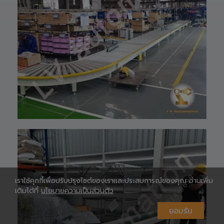
website 🌐 :
www.lv-
automation.com
/
Shopee 🆔 :
lv_automation
หรือคลิ๊กลิ้งค์นี้ 👉
👉
ท
https://shopee.
co.th/lv_automa
เ
tion
Lazada🛒 :
https://www.laz
ada.co.th/shop/
lv-automation/
📩 สอบถามราย
ห
ละเอียดหรือขอใบ
เสนอราคาได้ทันที
#S1400RobotAr
m
เราใช้คุกกี้เพื่อปรับปรุงไซต์ของเราและประสบการณ์ของคุณ อ่านเพิ่ม
#RobotArm6Axi
เติมได้ที่
นโยบายความเป็นส่วนตัว
s
#SmartFactory
ยอมรับ
#AutomationSy
stem