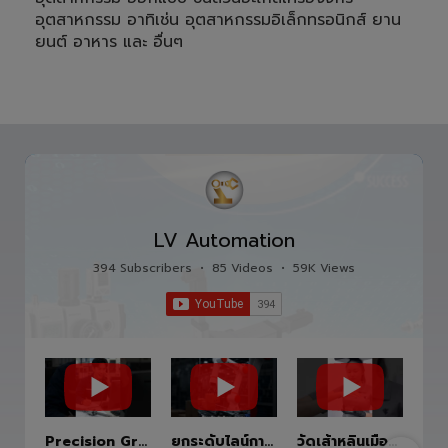
อุตสาหกรรม อาทิเช่น อุตสาหกรรมอิเล็กทรอนิกส์ ยาน
ยนต์ อาหาร และ อื่นๆ
LV Automation
394 Subscribers
•
85 Videos
•
59K Views
Precision Ground Ball Screw
ยกระดับไลน์การผลิตสู่อนาคตด้วย HITBOT COBOT S1400 Robot Arm 6 Axis 🦾✨
วัดเส้าหลินเมืองไทย #kungfu #shaolin #stephenchow #viral #shenzhen #lvautomation #แอลวีออโตเมชั่น