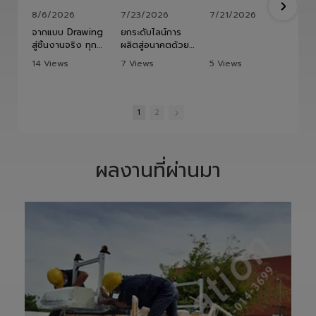
8/6/2026
7/23/2026
7/21/2026
จากแบบ Drawing
ยกระดับไลน์การ
สู่ชิ้นงานจริง ทุก
ผลิตสู่อนาคตด้วย
ขั้นตอนถูกออกแบบ
HITBOT COBOT
14 Views
7 Views
5 Views
และควบคุมอย่าง
S1400 Robot
•
1 Likes
•
0 Likes
•
0 Likes
พิถีพิถัน เพื่อให้ได้
Arm 6 Axis 🦾✨
•
0 Comments
•
0 Comments
•
0 Comments
Precision
ขับเคลื่อนโรงงาน
Ground Ball
ของคุณด้วย
1
2
Screw ที่มีความ
เทคโนโลยีโรโบติกส์
แม่นยำสูง ตรง
ความแม่นยำสูง
ตามสเปก และตอบ
ยืดหยุ่น ไร้ขีดจำกัด
โจทย์การใช้งานใน
ด้วยข้อต่ออิสระ 6
ผลงานที่ผ่านมา
ภาคอุตสาหกรรม
แกน เพิ่มสปีดการ
แ
อย่างแท้จริง
ทำงาน เซฟเวลา
เราให้ความสำคัญ
และลดต้นทุนได้
ตั้งแต่การวิเคราะห์
อย่างมี
แบบ การผลิต การ
ประสิทธิภาพสูงสุด
เจียรความละเอียด
📈
สูง ไปจนถึงการ
ทลายทุกขีดจำกัด
ตรวจสอบคุณภาพ
การผลิต ยุคใหม่
ก่อนส่งมอบ เพื่อให้
ของ Smart
ลูกค้าได้รับชิ้นงานที่
Factory เริ่มต้นที่
มีประสิทธิภาพ อายุ
นี่! 🚀
การใช้งานยาวนาน
—————————
และพร้อมใช้งานได้
—————————