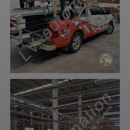
อย่างมั่นใจ
—————————
✨ รับผลิตตามแบบ
——
เทียบงานยุโรปและ
👉 ท่านสามารถ
เอเชีย พร้อมให้คำ
สอบถามเข้ามาทาง
ปรึกษาโดยทีม
ฝ่ายบริการลูกค้า
วิศวกรและช่าง
ของบริษัทแอลวีออ
เทคนิคมืออาชีพ
โตเมชั่น ได้เลยนะ
รวมถึงบริการหลัง
ครับ เราพร้อมให้คำ
การขายที่พร้อม
ปรึกษาและจัดหา
ดูแลในทุกขั้นตอน
สินค้าให้ตรงกับ
📞 สอบถามราย
ความต้องการของ
ละเอียดหรือขอใบ
ท่าน สั่งซื้อสินค้า
เสนอราคาได้เลย
หรือ สอบถามข้อมูล
ทีมงานยินดีให้คำ
เพิ่มเติมได้ที่ 👇👇
แนะนำเพื่อเลือก
E-mail 📩 :
โซลูชันที่เหมาะกับ
lvautomationonl
งานของคุณ #แอ
ine@gmail.com
ลวีออโตเมชั่น
Line ID ✅:
#Lvautomation
@lvautomation
หรือคลิ๊กลิ้งค์นี้ 👉
👉
https://line.me/t
i/p/0fzDANdvUI
HOTLINE ☎️ :
097-939-6926