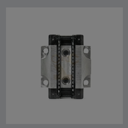
R165121420 REXROTH , LINEAR GUIDE