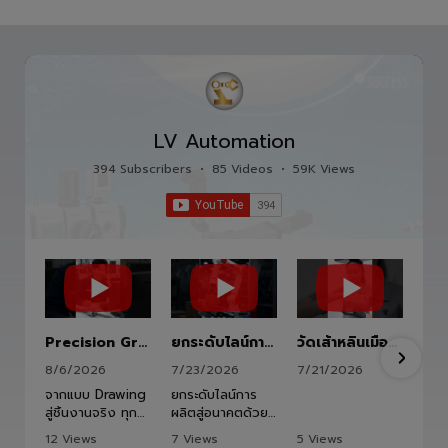
อุตสาหกรรม อาทิเช่น อุตสาหกรรมอิเล็กทรอนิกส์ ยาน
ยนต์ อาหาร และ อื่นๆ
LV Automation
394 Subscribers
•
85 Videos
•
59K Views
Precision Ground Ball Screw
ยกระดับไลน์การผลิตสู่อนาคตด้วย HITBOT COBOT S1400 Robot Arm 6 Axis 🦾✨
วัดเส้าหลินเมืองไทย #kungfu #shaolin #stephenchow #viral #shenzhen #lvautomation #แอลวีออโตเมชั่น