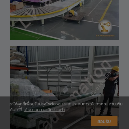
097-939-6926
website 🌐 :
www.lv-
automation.com
/
Shopee 🆔 :
lv_automation
หรือคลิ๊กลิ้งค์นี้ 👉
👉
ท
https://shopee.
co.th/lv_automa
เ
tion
Lazada🛒 :
https://www.laz
ada.co.th/shop/
lv-automation/
📩 สอบถามราย
ห
ละเอียดหรือขอใบ
เสนอราคาได้ทันที
#S1400RobotAr
เราใช้คุกกี้เพื่อปรับปรุงไซต์ของเราและประสบการณ์ของคุณ อ่านเพิ่ม
m
เติมได้ที่
นโยบายความเป็นส่วนตัว
#RobotArm6Axi
s
ยอมรับ
#SmartFactory
#AutomationSy