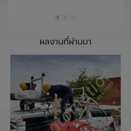
8/6/2026
7/23/2026
7/21/2026
จากแบบ Drawing
ยกระดับไลน์การ
สู่ชิ้นงานจริง ทุก
ผลิตสู่อนาคตด้วย
ขั้นตอนถูกออกแบบ
HITBOT COBOT
12 Views
7 Views
5 Views
และควบคุมอย่าง
S1400 Robot
•
1 Likes
•
0 Likes
•
0 Likes
พิถีพิถัน เพื่อให้ได้
Arm 6 Axis 🦾✨
•
0 Comments
•
0 Comments
•
0 Comments
Precision
ขับเคลื่อนโรงงาน
Ground Ball
ของคุณด้วย
1
2
Screw ที่มีความ
เทคโนโลยีโรโบติกส์
แม่นยำสูง ตรง
ความแม่นยำสูง
ตามสเปก และตอบ
ยืดหยุ่น ไร้ขีดจำกัด
โจทย์การใช้งานใน
ด้วยข้อต่ออิสระ 6
ผลงานที่ผ่านมา
ภาคอุตสาหกรรม
แกน เพิ่มสปีดการ
แ
อย่างแท้จริง
ทำงาน เซฟเวลา
เราให้ความสำคัญ
และลดต้นทุนได้
ตั้งแต่การวิเคราะห์
อย่างมี
แบบ การผลิต การ
ประสิทธิภาพสูงสุด
เจียรความละเอียด
📈
สูง ไปจนถึงการ
ทลายทุกขีดจำกัด
ตรวจสอบคุณภาพ
การผลิต ยุคใหม่
ก่อนส่งมอบ เพื่อให้
ของ Smart
ลูกค้าได้รับชิ้นงานที่
Factory เริ่มต้นที่
มีประสิทธิภาพ อายุ
นี่! 🚀
การใช้งานยาวนาน
—————————