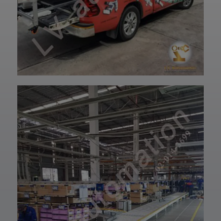
และพร้อมใช้งานได้
—————————
อย่างมั่นใจ
—————————
✨ รับผลิตตามแบบ
——
เทียบงานยุโรปและ
👉 ท่านสามารถ
เอเชีย พร้อมให้คำ
สอบถามเข้ามาทาง
ปรึกษาโดยทีม
ฝ่ายบริการลูกค้า
วิศวกรและช่าง
ของบริษัทแอลวีออ
เทคนิคมืออาชีพ
โตเมชั่น ได้เลยนะ
รวมถึงบริการหลัง
ครับ เราพร้อมให้คำ
การขายที่พร้อม
ปรึกษาและจัดหา
ดูแลในทุกขั้นตอน
สินค้าให้ตรงกับ
📞 สอบถามราย
ความต้องการของ
ละเอียดหรือขอใบ
ท่าน สั่งซื้อสินค้า
เสนอราคาได้เลย
หรือ สอบถามข้อมูล
ทีมงานยินดีให้คำ
เพิ่มเติมได้ที่ 👇👇
แนะนำเพื่อเลือก
E-mail 📩 :
โซลูชันที่เหมาะกับ
lvautomationonl
งานของคุณ #แอ
ine@gmail.com
ลวีออโตเมชั่น
Line ID ✅:
#Lvautomation
@lvautomation
หรือคลิ๊กลิ้งค์นี้ 👉
👉
https://line.me/t
i/p/0fzDANdvUI
HOTLINE ☎️ :