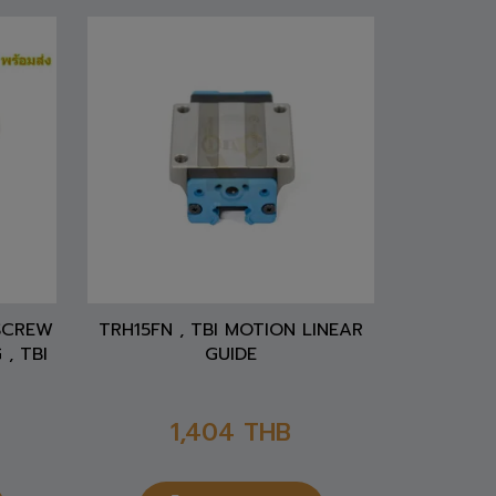
 SCREW
TRH15FN , TBI MOTION LINEAR
 , TBI
GUIDE
1,404
THB