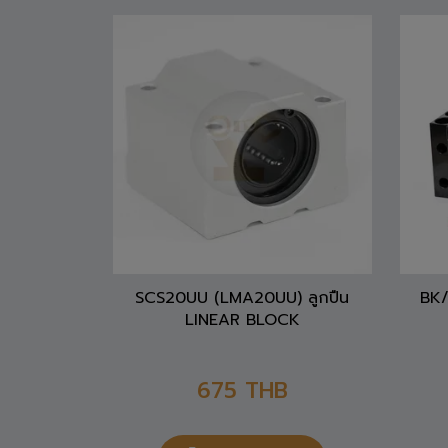
SCS20UU (LMA20UU) ลูกปืน
BK/
LINEAR BLOCK
675
THB