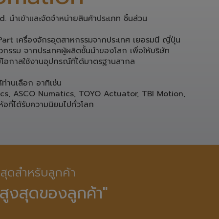
 นำเข้าและจัดจำหน่ายสินค้าประเภท ชิ้นส่วน 
rt เครื่องจักรอุตสาหกรรมจากประเทศ เยอรมนี ญี่ปุ่น 

กรรม จากประเทศผู้ผลิตชั้นนำของโลก เพื่อให้บริษัท

โอกาสใช้งานอุปกรณ์ที่ได้มาตรฐานสากล 

่านเลือก อาทิเช่น 

ics, ASCO Numatics, TOYO Actuator, TBI Motion, 
ห้อที่ได้รับความนิยมไปทั่วโลก
ี่สุดสำหรับลูกค้า

สูงสุดของลูกค้า"