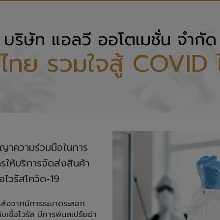
บริษัท แอลวี ออโตเมชั่น จำกัด
ไทย รวมใจสู้ COVID 
ญญาความร่วมมือในการ

บริการจัดส่งสินค้า 

้อไวรัสโควิด-19
หลังจากมีการระบาดระลอก
บเชื้อไวรัส มีการพ่นสเปร์ยฆ่า