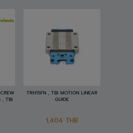
 SCREW
TRH15FN , TBI MOTION LINEAR
 , TBI
GUIDE
1,404
THB