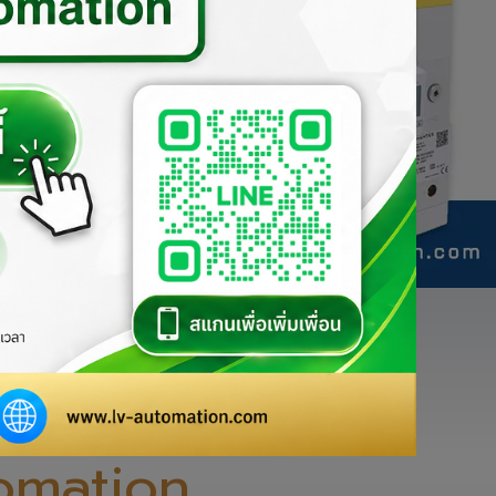
่

่างเป็นทางการของ
omation