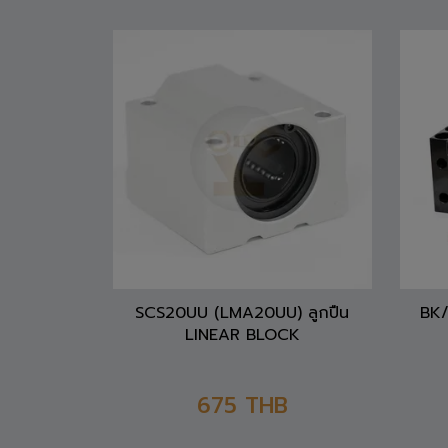
SCS20UU (LMA20UU) ลูกปืน
BK/
LINEAR BLOCK
675
THB