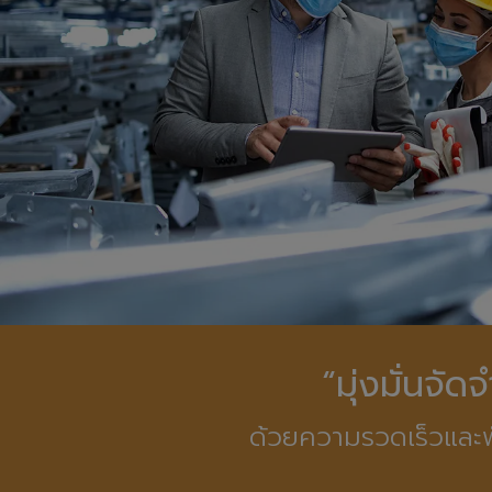
“มุ่งมั่นจั
ด้วยความรวดเร็วและพ