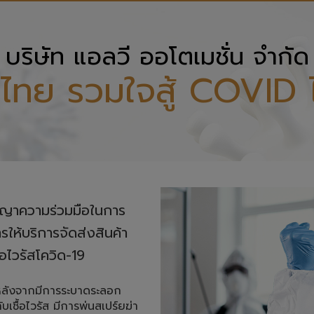
บริษัท แอลวี ออโตเมชั่น จำกัด
ไทย รวมใจสู้ COVID 
ญญาความร่วมมือในการ

บริการจัดส่งสินค้า 

้อไวรัสโควิด-19
หลังจากมีการระบาดระลอก
บเชื้อไวรัส มีการพ่นสเปร์ยฆ่า