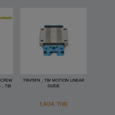
 SCREW
TRH15FN , TBI MOTION LINEAR
 , TBI
GUIDE
1,404
THB