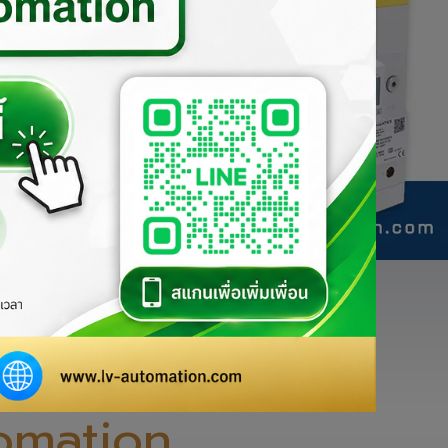
่

่างเป็นทางการของ
omation