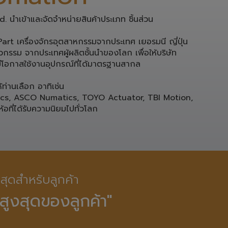
 นำเข้าและจัดจำหน่ายสินค้าประเภท ชิ้นส่วน 
rt เครื่องจักรอุตสาหกรรมจากประเทศ เยอรมนี ญี่ปุ่น 

กรรม จากประเทศผู้ผลิตชั้นนำของโลก เพื่อให้บริษัท

โอกาสใช้งานอุปกรณ์ที่ได้มาตรฐานสากล 

่านเลือก อาทิเช่น 

ics, ASCO Numatics, TOYO Actuator, TBI Motion, 
ห้อที่ได้รับความนิยมไปทั่วโลก
ี่สุดสำหรับลูกค้า

สูงสุดของลูกค้า"