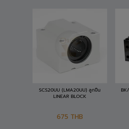
SCS20UU (LMA20UU) ลูกปืน
BK/
LINEAR BLOCK
675
THB