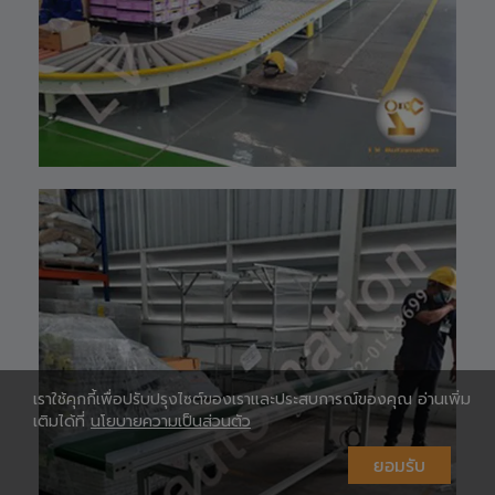
Shopee 🆔 :
lv_automation
หรือคลิ๊กลิ้งค์นี้ 👉
👉
ท
https://shopee.
co.th/lv_automa
เ
tion
Lazada🛒 :
https://www.laz
ada.co.th/shop/
lv-automation/
📩 สอบถามราย
ห
ละเอียดหรือขอใบ
เสนอราคาได้ทันที
#S1400RobotAr
m
#RobotArm6Axi
s
#SmartFactory
#AutomationSy
เราใช้คุกกี้เพื่อปรับปรุงไซต์ของเราและประสบการณ์ของคุณ อ่านเพิ่ม
stem
เติมได้ที่
นโยบายความเป็นส่วนตัว
#IndustrialRobo
t #แขนกลหุ่นยนต์
ยอมรับ
#เทคโนโลยีการ
ห