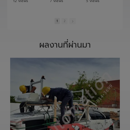
12 Views
7 Views
5 Views
และควบคุมอย่าง
S1400 Robot
•
1 Likes
•
0 Likes
•
0 Likes
พิถีพิถัน เพื่อให้ได้
Arm 6 Axis 🦾✨
•
0 Comments
•
0 Comments
•
0 Comments
Precision
ขับเคลื่อนโรงงาน
Ground Ball
ของคุณด้วย
1
2
Screw ที่มีความ
เทคโนโลยีโรโบติกส์
แม่นยำสูง ตรง
ความแม่นยำสูง
ตามสเปก และตอบ
ยืดหยุ่น ไร้ขีดจำกัด
โจทย์การใช้งานใน
ด้วยข้อต่ออิสระ 6
ผลงานที่ผ่านมา
ภาคอุตสาหกรรม
แกน เพิ่มสปีดการ
แ
อย่างแท้จริง
ทำงาน เซฟเวลา
เราให้ความสำคัญ
และลดต้นทุนได้
ตั้งแต่การวิเคราะห์
อย่างมี
แบบ การผลิต การ
ประสิทธิภาพสูงสุด
เจียรความละเอียด
📈
สูง ไปจนถึงการ
ทลายทุกขีดจำกัด
ตรวจสอบคุณภาพ
การผลิต ยุคใหม่
ก่อนส่งมอบ เพื่อให้
ของ Smart
ลูกค้าได้รับชิ้นงานที่
Factory เริ่มต้นที่
มีประสิทธิภาพ อายุ
นี่! 🚀
การใช้งานยาวนาน
—————————
และพร้อมใช้งานได้
—————————
อย่างมั่นใจ
—————————
✨ รับผลิตตามแบบ
——
เทียบงานยุโรปและ
👉 ท่านสามารถ
เอเชีย พร้อมให้คำ
สอบถามเข้ามาทาง