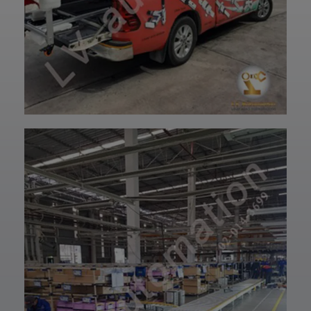
ปรึกษาโดยทีม
ฝ่ายบริการลูกค้า
วิศวกรและช่าง
ของบริษัทแอลวีออ
เทคนิคมืออาชีพ
โตเมชั่น ได้เลยนะ
รวมถึงบริการหลัง
ครับ เราพร้อมให้คำ
การขายที่พร้อม
ปรึกษาและจัดหา
ดูแลในทุกขั้นตอน
สินค้าให้ตรงกับ
📞 สอบถามราย
ความต้องการของ
ละเอียดหรือขอใบ
ท่าน สั่งซื้อสินค้า
เสนอราคาได้เลย
หรือ สอบถามข้อมูล
ทีมงานยินดีให้คำ
เพิ่มเติมได้ที่ 👇👇
แนะนำเพื่อเลือก
E-mail 📩 :
โซลูชันที่เหมาะกับ
lvautomationonl
งานของคุณ #แอ
ine@gmail.com
ลวีออโตเมชั่น
Line ID ✅:
#Lvautomation
@lvautomation
หรือคลิ๊กลิ้งค์นี้ 👉
👉
https://line.me/t
i/p/0fzDANdvUI
HOTLINE ☎️ :
097-939-6926
website 🌐 :
www.lv-
automation.com
/