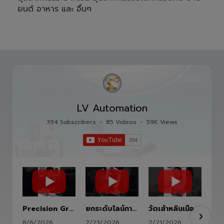
ยนต์ อาหาร และ อื่นๆ
LV Automation
394 Subscribers
•
85 Videos
•
59K Views
Precision Ground Ball Screw
ยกระดับไลน์การผลิตสู่อนาคตด้วย HITBOT COBOT S1400 Robot Arm 6 Axis 🦾✨
วัดเส้าหลินเมืองไทย #kungfu #shaolin #stephenchow #viral #shenzhen #lvautomation #แอลวีออโตเมชั่น
8/6/2026
7/23/2026
7/21/2026