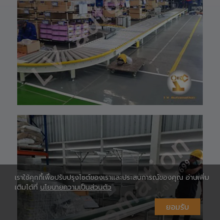
website 🌐 :
www.lv-
automation.com
/
Shopee 🆔 :
lv_automation
หรือคลิ๊กลิ้งค์นี้ 👉
👉
ท
https://shopee.
co.th/lv_automa
เ
tion
Lazada🛒 :
https://www.laz
ada.co.th/shop/
lv-automation/
📩 สอบถามราย
ห
ละเอียดหรือขอใบ
เสนอราคาได้ทันที
#S1400RobotAr
m
เราใช้คุกกี้เพื่อปรับปรุงไซต์ของเราและประสบการณ์ของคุณ อ่านเพิ่ม
#RobotArm6Axi
เติมได้ที่
นโยบายความเป็นส่วนตัว
s
#SmartFactory
ยอมรับ
#AutomationSy
stem