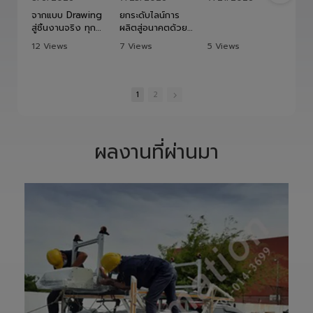
จากแบบ Drawing
ยกระดับไลน์การ
สู่ชิ้นงานจริง ทุก
ผลิตสู่อนาคตด้วย
ขั้นตอนถูกออกแบบ
HITBOT COBOT
12 Views
7 Views
5 Views
และควบคุมอย่าง
S1400 Robot
•
1 Likes
•
0 Likes
•
0 Likes
พิถีพิถัน เพื่อให้ได้
Arm 6 Axis 🦾✨
•
0 Comments
•
0 Comments
•
0 Comments
Precision
ขับเคลื่อนโรงงาน
Ground Ball
ของคุณด้วย
1
2
Screw ที่มีความ
เทคโนโลยีโรโบติกส์
แม่นยำสูง ตรง
ความแม่นยำสูง
ตามสเปก และตอบ
ยืดหยุ่น ไร้ขีดจำกัด
โจทย์การใช้งานใน
ด้วยข้อต่ออิสระ 6
ผลงานที่ผ่านมา
ภาคอุตสาหกรรม
แกน เพิ่มสปีดการ
แ
อย่างแท้จริง
ทำงาน เซฟเวลา
เราให้ความสำคัญ
และลดต้นทุนได้
ตั้งแต่การวิเคราะห์
อย่างมี
แบบ การผลิต การ
ประสิทธิภาพสูงสุด
เจียรความละเอียด
📈
สูง ไปจนถึงการ
ทลายทุกขีดจำกัด
ตรวจสอบคุณภาพ
การผลิต ยุคใหม่
ก่อนส่งมอบ เพื่อให้
ของ Smart
ลูกค้าได้รับชิ้นงานที่
Factory เริ่มต้นที่
มีประสิทธิภาพ อายุ
นี่! 🚀
การใช้งานยาวนาน
—————————
และพร้อมใช้งานได้
—————————