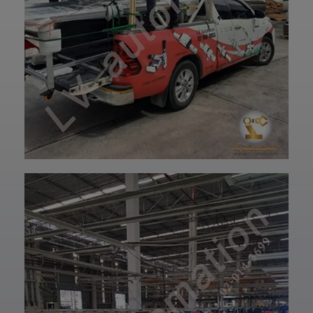
อย่างมั่นใจ
—————————
✨ รับผลิตตามแบบ
——
เทียบงานยุโรปและ
👉 ท่านสามารถ
เอเชีย พร้อมให้คำ
สอบถามเข้ามาทาง
ปรึกษาโดยทีม
ฝ่ายบริการลูกค้า
วิศวกรและช่าง
ของบริษัทแอลวีออ
เทคนิคมืออาชีพ
โตเมชั่น ได้เลยนะ
รวมถึงบริการหลัง
ครับ เราพร้อมให้คำ
การขายที่พร้อม
ปรึกษาและจัดหา
ดูแลในทุกขั้นตอน
สินค้าให้ตรงกับ
📞 สอบถามราย
ความต้องการของ
ละเอียดหรือขอใบ
ท่าน สั่งซื้อสินค้า
เสนอราคาได้เลย
หรือ สอบถามข้อมูล
ทีมงานยินดีให้คำ
เพิ่มเติมได้ที่ 👇👇
แนะนำเพื่อเลือก
E-mail 📩 :
โซลูชันที่เหมาะกับ
lvautomationonl
งานของคุณ #แอ
ine@gmail.com
ลวีออโตเมชั่น
Line ID ✅:
#Lvautomation
@lvautomation
หรือคลิ๊กลิ้งค์นี้ 👉
👉
https://line.me/t
i/p/0fzDANdvUI
HOTLINE ☎️ :
097-939-6926