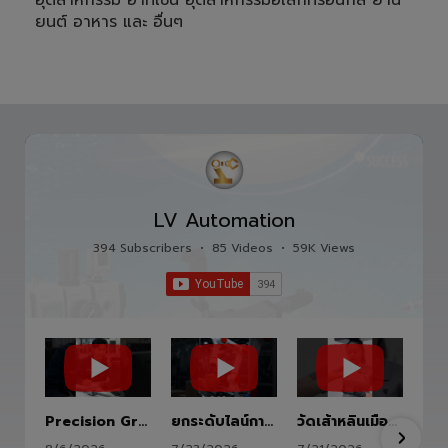
ยนต์ อาหาร และ อื่นๆ
LV Automation
394 Subscribers
•
85 Videos
•
59K Views
Precision Ground Ball Screw
ยกระดับไลน์การผลิตสู่อนาคตด้วย HITBOT COBOT S1400 Robot Arm 6 Axis 🦾✨
วัดเส้าหลินเมืองไทย #kungfu #shaolin #stephenchow #viral #shenzhen #lvautomation #แอลวีออโตเมชั่น
8/6/2026
7/23/2026
7/21/2026