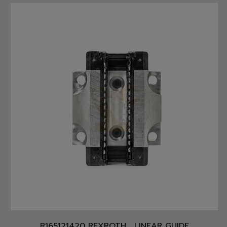
R165121420 REXROTH , LINEAR GUIDE