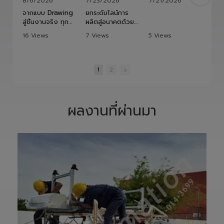
จากแบบ Drawing
ยกระดับไลน์การ
สู่ชิ้นงานจริง ทุก
ผลิตสู่อนาคตด้วย
ขั้นตอนถูกออกแบบ
HITBOT COBOT
16 Views
7 Views
5 Views
และควบคุมอย่าง
S1400 Robot
•
1 Likes
•
0 Likes
•
0 Likes
พิถีพิถัน เพื่อให้ได้
Arm 6 Axis 🦾✨
•
0 Comments
•
0 Comments
•
0 Comments
Precision
ขับเคลื่อนโรงงาน
Ground Ball
ของคุณด้วย
1
2
Screw ที่มีความ
เทคโนโลยีโรโบติกส์
แม่นยำสูง ตรง
ความแม่นยำสูง
ตามสเปก และตอบ
ยืดหยุ่น ไร้ขีดจำกัด
โจทย์การใช้งานใน
ด้วยข้อต่ออิสระ 6
ผลงานที่ผ่านมา
ภาคอุตสาหกรรม
แกน เพิ่มสปีดการ
แ
อย่างแท้จริง
ทำงาน เซฟเวลา
เราให้ความสำคัญ
และลดต้นทุนได้
ตั้งแต่การวิเคราะห์
อย่างมี
แบบ การผลิต การ
ประสิทธิภาพสูงสุด
เจียรความละเอียด
📈
สูง ไปจนถึงการ
ทลายทุกขีดจำกัด
ตรวจสอบคุณภาพ
การผลิต ยุคใหม่
ก่อนส่งมอบ เพื่อให้
ของ Smart
ลูกค้าได้รับชิ้นงานที่
Factory เริ่มต้นที่
มีประสิทธิภาพ อายุ
นี่! 🚀
การใช้งานยาวนาน
—————————
และพร้อมใช้งานได้
—————————