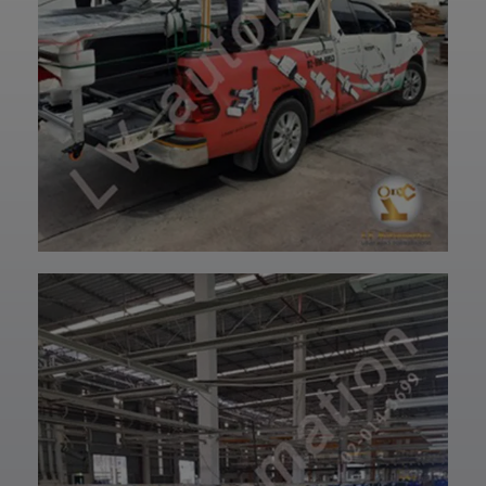
อย่างมั่นใจ
—————————
✨ รับผลิตตามแบบ
——
เทียบงานยุโรปและ
👉 ท่านสามารถ
เอเชีย พร้อมให้คำ
สอบถามเข้ามาทาง
ปรึกษาโดยทีม
ฝ่ายบริการลูกค้า
วิศวกรและช่าง
ของบริษัทแอลวีออ
เทคนิคมืออาชีพ
โตเมชั่น ได้เลยนะ
รวมถึงบริการหลัง
ครับ เราพร้อมให้คำ
การขายที่พร้อม
ปรึกษาและจัดหา
ดูแลในทุกขั้นตอน
สินค้าให้ตรงกับ
📞 สอบถามราย
ความต้องการของ
ละเอียดหรือขอใบ
ท่าน สั่งซื้อสินค้า
เสนอราคาได้เลย
หรือ สอบถามข้อมูล
ทีมงานยินดีให้คำ
เพิ่มเติมได้ที่ 👇👇
แนะนำเพื่อเลือก
E-mail 📩 :
โซลูชันที่เหมาะกับ
lvautomationonl
งานของคุณ #แอ
ine@gmail.com
ลวีออโตเมชั่น
Line ID ✅:
#Lvautomation
@lvautomation
หรือคลิ๊กลิ้งค์นี้ 👉
👉
https://line.me/t
i/p/0fzDANdvUI
HOTLINE ☎️ :
097-939-6926