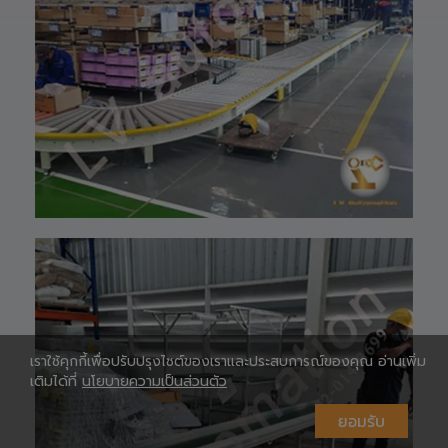
website 🌐 :
www.lv-
automation.com
/
Shopee 🆔 :
lv_automation
หรือคลิ๊กลิ้งค์นี้ 👉
👉
ท
https://shopee.
co.th/lv_automa
เ
tion
Lazada🛒 :
https://www.laz
ada.co.th/shop/
lv-automation/
📩 สอบถามราย
ห
ละเอียดหรือขอใบ
เสนอราคาได้ทันที
#S1400RobotAr
m
เราใช้คุกกี้เพื่อปรับปรุงไซต์ของเราและประสบการณ์ของคุณ อ่านเพิ่ม
#RobotArm6Axi
เติมได้ที่
นโยบายความเป็นส่วนตัว
s
#SmartFactory
ยอมรับ
#AutomationSy
stem