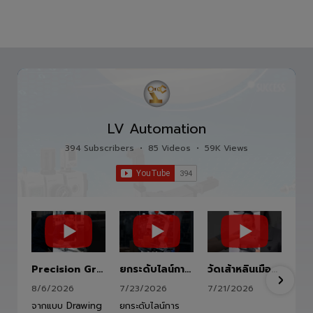
อุตสาหกรรม อาทิเช่น อุตสาหกรรมอิเล็กทรอนิกส์ ยาน
ยนต์ อาหาร และ อื่นๆ
LV Automation
394 Subscribers
•
85 Videos
•
59K Views
Precision Ground Ball Screw
ยกระดับไลน์การผลิตสู่อนาคตด้วย HITBOT COBOT S1400 Robot Arm 6 Axis 🦾✨
วัดเส้าหลินเมืองไทย #kungfu #shaolin #stephenchow #viral #shenzhen #lvautomation #แอลวีออโตเมชั่น