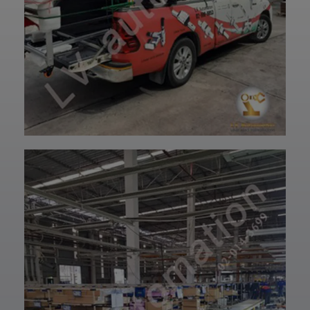
และพร้อมใช้งานได้
—————————
อย่างมั่นใจ
—————————
✨ รับผลิตตามแบบ
——
เทียบงานยุโรปและ
👉 ท่านสามารถ
เอเชีย พร้อมให้คำ
สอบถามเข้ามาทาง
ปรึกษาโดยทีม
ฝ่ายบริการลูกค้า
วิศวกรและช่าง
ของบริษัทแอลวีออ
เทคนิคมืออาชีพ
โตเมชั่น ได้เลยนะ
รวมถึงบริการหลัง
ครับ เราพร้อมให้คำ
การขายที่พร้อม
ปรึกษาและจัดหา
ดูแลในทุกขั้นตอน
สินค้าให้ตรงกับ
📞 สอบถามราย
ความต้องการของ
ละเอียดหรือขอใบ
ท่าน สั่งซื้อสินค้า
เสนอราคาได้เลย
หรือ สอบถามข้อมูล
ทีมงานยินดีให้คำ
เพิ่มเติมได้ที่ 👇👇
แนะนำเพื่อเลือก
E-mail 📩 :
โซลูชันที่เหมาะกับ
lvautomationonl
งานของคุณ #แอ
ine@gmail.com
ลวีออโตเมชั่น
Line ID ✅:
#Lvautomation
@lvautomation
หรือคลิ๊กลิ้งค์นี้ 👉
👉
https://line.me/t
i/p/0fzDANdvUI
HOTLINE ☎️ :