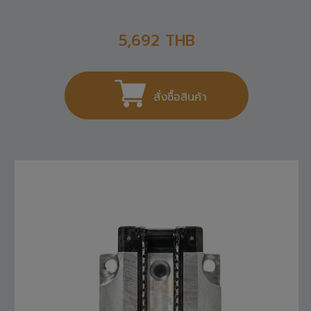
R165121420 REXROTH , LINEAR GUIDE
5,692
THB
สั่งซื้อสินค้า