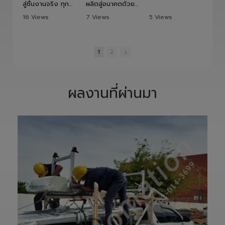
8/6/2026
7/23/2026
7/21/2026
จากแบบ Drawing
ยกระดับไลน์การ
สู่ชิ้นงานจริง ทุก
ผลิตสู่อนาคตด้วย
ขั้นตอนถูกออกแบบ
HITBOT COBOT
16 Views
7 Views
5 Views
และควบคุมอย่าง
S1400 Robot
•
1 Likes
•
0 Likes
•
0 Likes
พิถีพิถัน เพื่อให้ได้
Arm 6 Axis 🦾✨
•
0 Comments
•
0 Comments
•
0 Comments
Precision
ขับเคลื่อนโรงงาน
Ground Ball
ของคุณด้วย
1
2
Screw ที่มีความ
เทคโนโลยีโรโบติกส์
แม่นยำสูง ตรง
ความแม่นยำสูง
ตามสเปก และตอบ
ยืดหยุ่น ไร้ขีดจำกัด
โจทย์การใช้งานใน
ด้วยข้อต่ออิสระ 6
ผลงานที่ผ่านมา
ภาคอุตสาหกรรม
แกน เพิ่มสปีดการ
แ
อย่างแท้จริง
ทำงาน เซฟเวลา
เราให้ความสำคัญ
และลดต้นทุนได้
ตั้งแต่การวิเคราะห์
อย่างมี
แบบ การผลิต การ
ประสิทธิภาพสูงสุด
เจียรความละเอียด
📈
สูง ไปจนถึงการ
ทลายทุกขีดจำกัด
ตรวจสอบคุณภาพ
การผลิต ยุคใหม่
ก่อนส่งมอบ เพื่อให้
ของ Smart
ลูกค้าได้รับชิ้นงานที่
Factory เริ่มต้นที่
มีประสิทธิภาพ อายุ
นี่! 🚀
การใช้งานยาวนาน
—————————