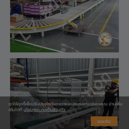
097-939-6926
website 🌐 :
www.lv-
automation.com
/
Shopee 🆔 :
lv_automation
หรือคลิ๊กลิ้งค์นี้ 👉
👉
ท
https://shopee.
co.th/lv_automa
เ
tion
Lazada🛒 :
https://www.laz
ada.co.th/shop/
lv-automation/
📩 สอบถามราย
ห
ละเอียดหรือขอใบ
เสนอราคาได้ทันที
#S1400RobotAr
เราใช้คุกกี้เพื่อปรับปรุงไซต์ของเราและประสบการณ์ของคุณ อ่านเพิ่ม
m
เติมได้ที่
นโยบายความเป็นส่วนตัว
#RobotArm6Axi
s
ยอมรับ
#SmartFactory
#AutomationSy