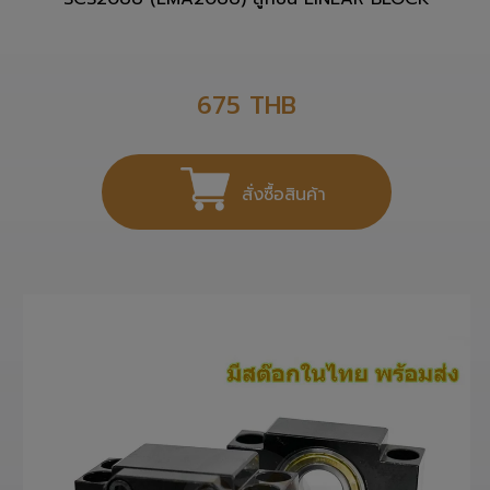
SCS20UU (LMA20UU) ลูกปืน LINEAR BLOCK
675
THB
สั่งซื้อสินค้า