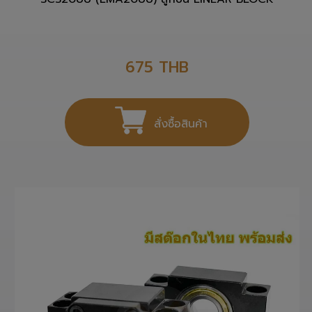
SCS20UU (LMA20UU) ลูกปืน LINEAR BLOCK
675
THB
สั่งซื้อสินค้า