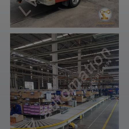
ปรึกษาโดยทีม
ฝ่ายบริการลูกค้า
วิศวกรและช่าง
ของบริษัทแอลวีออ
เทคนิคมืออาชีพ
โตเมชั่น ได้เลยนะ
รวมถึงบริการหลัง
ครับ เราพร้อมให้คำ
การขายที่พร้อม
ปรึกษาและจัดหา
ดูแลในทุกขั้นตอน
สินค้าให้ตรงกับ
📞 สอบถามราย
ความต้องการของ
ละเอียดหรือขอใบ
ท่าน สั่งซื้อสินค้า
เสนอราคาได้เลย
หรือ สอบถามข้อมูล
ทีมงานยินดีให้คำ
เพิ่มเติมได้ที่ 👇👇
แนะนำเพื่อเลือก
E-mail 📩 :
โซลูชันที่เหมาะกับ
lvautomationonl
งานของคุณ #แอ
ine@gmail.com
ลวีออโตเมชั่น
Line ID ✅:
#Lvautomation
@lvautomation
หรือคลิ๊กลิ้งค์นี้ 👉
👉
https://line.me/t
i/p/0fzDANdvUI
HOTLINE ☎️ :
097-939-6926
website 🌐 :
www.lv-
automation.com
/