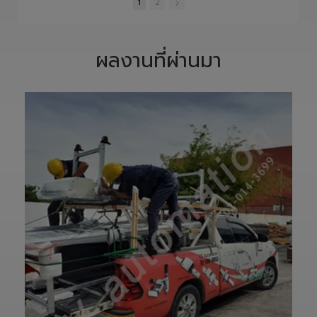
และควบคุมอย่าง
S1400 Robot
•
1 Likes
•
0 Likes
•
0 Likes
พิถีพิถัน เพื่อให้ได้
Arm 6 Axis 🦾✨
•
0 Comments
•
0 Comments
•
0 Comments
Precision
ขับเคลื่อนโรงงาน
Ground Ball
ของคุณด้วย
1
2
Screw ที่มีความ
เทคโนโลยีโรโบติกส์
แม่นยำสูง ตรง
ความแม่นยำสูง
ตามสเปก และตอบ
ยืดหยุ่น ไร้ขีดจำกัด
โจทย์การใช้งานใน
ด้วยข้อต่ออิสระ 6
ผลงานที่ผ่านมา
ภาคอุตสาหกรรม
แกน เพิ่มสปีดการ
แ
อย่างแท้จริง
ทำงาน เซฟเวลา
เราให้ความสำคัญ
และลดต้นทุนได้
ตั้งแต่การวิเคราะห์
อย่างมี
แบบ การผลิต การ
ประสิทธิภาพสูงสุด
เจียรความละเอียด
📈
สูง ไปจนถึงการ
ทลายทุกขีดจำกัด
ตรวจสอบคุณภาพ
การผลิต ยุคใหม่
ก่อนส่งมอบ เพื่อให้
ของ Smart
ลูกค้าได้รับชิ้นงานที่
Factory เริ่มต้นที่
มีประสิทธิภาพ อายุ
นี่! 🚀
การใช้งานยาวนาน
—————————
และพร้อมใช้งานได้
—————————
อย่างมั่นใจ
—————————
✨ รับผลิตตามแบบ
——
เทียบงานยุโรปและ
👉 ท่านสามารถ
เอเชีย พร้อมให้คำ
สอบถามเข้ามาทาง