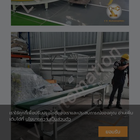
Shopee 🆔 :
lv_automation
หรือคลิ๊กลิ้งค์นี้ 👉
👉
ท
https://shopee.
co.th/lv_automa
เ
tion
Lazada🛒 :
https://www.laz
ada.co.th/shop/
lv-automation/
📩 สอบถามราย
ห
ละเอียดหรือขอใบ
เสนอราคาได้ทันที
#S1400RobotAr
m
#RobotArm6Axi
s
#SmartFactory
#AutomationSy
เราใช้คุกกี้เพื่อปรับปรุงไซต์ของเราและประสบการณ์ของคุณ อ่านเพิ่ม
stem
เติมได้ที่
นโยบายความเป็นส่วนตัว
#IndustrialRobo
t #แขนกลหุ่นยนต์
#เทคโนโลยีการ
ห
ยอมรับ
ผลิต #นวัตกรรม