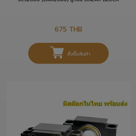
SCS20UU (LMA20UU) ลูกปืน LINEAR BLOCK
675
THB
สั่งซื้อสินค้า