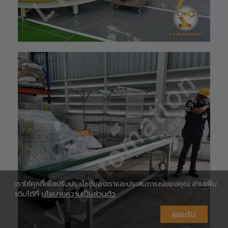
097-939-6926
website 🌐 :
www.lv-
automation.com
/
Shopee 🆔 :
lv_automation
หรือคลิ๊กลิ้งค์นี้ 👉
👉
ท
https://shopee.
co.th/lv_automa
เ
tion
Lazada🛒 :
https://www.laz
ada.co.th/shop/
lv-automation/
📩 สอบถามราย
ห
ละเอียดหรือขอใบ
เสนอราคาได้ทันที
#S1400RobotAr
เราใช้คุกกี้เพื่อปรับปรุงไซต์ของเราและประสบการณ์ของคุณ อ่านเพิ่ม
m
เติมได้ที่
นโยบายความเป็นส่วนตัว
#RobotArm6Axi
s
ยอมรับ
#SmartFactory
#AutomationSy