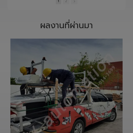
8/6/2026
7/23/2026
7/21/2026
จากแบบ Drawing
ยกระดับไลน์การ
สู่ชิ้นงานจริง ทุก
ผลิตสู่อนาคตด้วย
ขั้นตอนถูกออกแบบ
HITBOT COBOT
14 Views
7 Views
5 Views
และควบคุมอย่าง
S1400 Robot
•
1 Likes
•
0 Likes
•
0 Likes
พิถีพิถัน เพื่อให้ได้
Arm 6 Axis 🦾✨
•
0 Comments
•
0 Comments
•
0 Comments
Precision
ขับเคลื่อนโรงงาน
Ground Ball
ของคุณด้วย
1
2
Screw ที่มีความ
เทคโนโลยีโรโบติกส์
แม่นยำสูง ตรง
ความแม่นยำสูง
ตามสเปก และตอบ
ยืดหยุ่น ไร้ขีดจำกัด
โจทย์การใช้งานใน
ด้วยข้อต่ออิสระ 6
ผลงานที่ผ่านมา
ภาคอุตสาหกรรม
แกน เพิ่มสปีดการ
แ
อย่างแท้จริง
ทำงาน เซฟเวลา
เราให้ความสำคัญ
และลดต้นทุนได้
ตั้งแต่การวิเคราะห์
อย่างมี
แบบ การผลิต การ
ประสิทธิภาพสูงสุด
เจียรความละเอียด
📈
สูง ไปจนถึงการ
ทลายทุกขีดจำกัด
ตรวจสอบคุณภาพ
การผลิต ยุคใหม่
ก่อนส่งมอบ เพื่อให้
ของ Smart
ลูกค้าได้รับชิ้นงานที่
Factory เริ่มต้นที่
มีประสิทธิภาพ อายุ
นี่! 🚀
การใช้งานยาวนาน
—————————