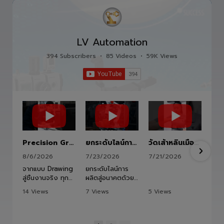
อุตสาหกรรม อาทิเช่น อุตสาหกรรมอิเล็กทรอนิกส์ ยาน
ยนต์ อาหาร และ อื่นๆ
LV Automation
394 Subscribers
•
85 Videos
•
59K Views
Precision Ground Ball Screw
ยกระดับไลน์การผลิตสู่อนาคตด้วย HITBOT COBOT S1400 Robot Arm 6 Axis 🦾✨
วัดเส้าหลินเมืองไทย #kungfu #shaolin #stephenchow #viral #shenzhen #lvautomation #แอลวีออโตเมชั่น