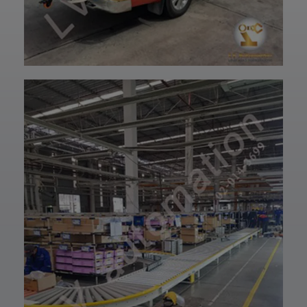
และพร้อมใช้งานได้
—————————
อย่างมั่นใจ
—————————
✨ รับผลิตตามแบบ
——
เทียบงานยุโรปและ
👉 ท่านสามารถ
เอเชีย พร้อมให้คำ
สอบถามเข้ามาทาง
ปรึกษาโดยทีม
ฝ่ายบริการลูกค้า
วิศวกรและช่าง
ของบริษัทแอลวีออ
เทคนิคมืออาชีพ
โตเมชั่น ได้เลยนะ
รวมถึงบริการหลัง
ครับ เราพร้อมให้คำ
การขายที่พร้อม
ปรึกษาและจัดหา
ดูแลในทุกขั้นตอน
สินค้าให้ตรงกับ
📞 สอบถามราย
ความต้องการของ
ละเอียดหรือขอใบ
ท่าน สั่งซื้อสินค้า
เสนอราคาได้เลย
หรือ สอบถามข้อมูล
ทีมงานยินดีให้คำ
เพิ่มเติมได้ที่ 👇👇
แนะนำเพื่อเลือก
E-mail 📩 :
โซลูชันที่เหมาะกับ
lvautomationonl
งานของคุณ #แอ
ine@gmail.com
ลวีออโตเมชั่น
Line ID ✅:
#Lvautomation
@lvautomation
หรือคลิ๊กลิ้งค์นี้ 👉
👉
https://line.me/t
i/p/0fzDANdvUI
HOTLINE ☎️ :