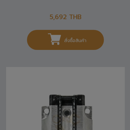
R165121420 REXROTH , LINEAR GUIDE
5,692
THB
สั่งซื้อสินค้า