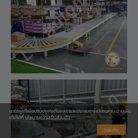
097-939-6926
website 🌐 :
www.lv-
automation.com
/
Shopee 🆔 :
lv_automation
หรือคลิ๊กลิ้งค์นี้ 👉
👉
ท
https://shopee.
co.th/lv_automa
เ
tion
Lazada🛒 :
https://www.laz
ada.co.th/shop/
lv-automation/
📩 สอบถามราย
ห
ละเอียดหรือขอใบ
เสนอราคาได้ทันที
#S1400RobotAr
เราใช้คุกกี้เพื่อปรับปรุงไซต์ของเราและประสบการณ์ของคุณ อ่านเพิ่ม
m
เติมได้ที่
นโยบายความเป็นส่วนตัว
#RobotArm6Axi
s
ยอมรับ
#SmartFactory
#AutomationSy