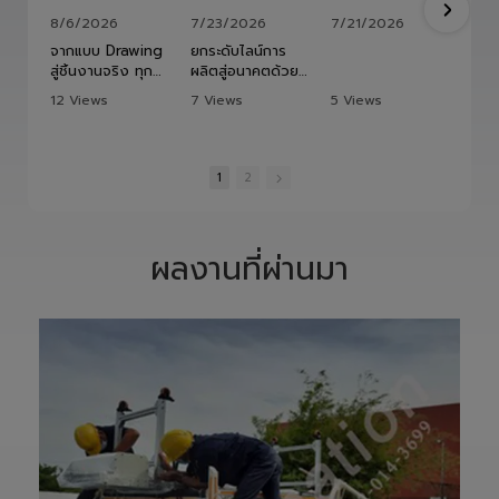
8/6/2026
7/23/2026
7/21/2026
จากแบบ Drawing
ยกระดับไลน์การ
สู่ชิ้นงานจริง ทุก
ผลิตสู่อนาคตด้วย
ขั้นตอนถูกออกแบบ
HITBOT COBOT
12 Views
7 Views
5 Views
และควบคุมอย่าง
S1400 Robot
•
1 Likes
•
0 Likes
•
0 Likes
พิถีพิถัน เพื่อให้ได้
Arm 6 Axis 🦾✨
•
0 Comments
•
0 Comments
•
0 Comments
Precision
ขับเคลื่อนโรงงาน
Ground Ball
ของคุณด้วย
1
2
Screw ที่มีความ
เทคโนโลยีโรโบติกส์
แม่นยำสูง ตรง
ความแม่นยำสูง
ตามสเปก และตอบ
ยืดหยุ่น ไร้ขีดจำกัด
โจทย์การใช้งานใน
ด้วยข้อต่ออิสระ 6
ผลงานที่ผ่านมา
ภาคอุตสาหกรรม
แกน เพิ่มสปีดการ
แ
อย่างแท้จริง
ทำงาน เซฟเวลา
เราให้ความสำคัญ
และลดต้นทุนได้
ตั้งแต่การวิเคราะห์
อย่างมี
แบบ การผลิต การ
ประสิทธิภาพสูงสุด
เจียรความละเอียด
📈
สูง ไปจนถึงการ
ทลายทุกขีดจำกัด
ตรวจสอบคุณภาพ
การผลิต ยุคใหม่
ก่อนส่งมอบ เพื่อให้
ของ Smart
ลูกค้าได้รับชิ้นงานที่
Factory เริ่มต้นที่
มีประสิทธิภาพ อายุ
นี่! 🚀
การใช้งานยาวนาน
—————————