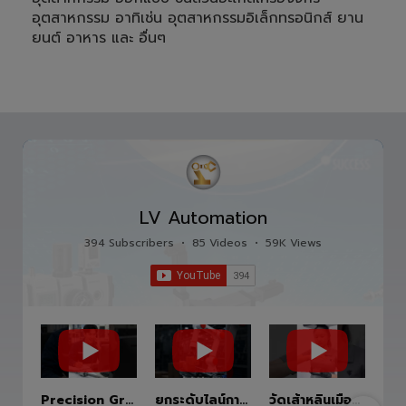
อุตสาหกรรม อาทิเช่น อุตสาหกรรมอิเล็กทรอนิกส์ ยาน
ยนต์ อาหาร และ อื่นๆ
LV Automation
394 Subscribers
•
85 Videos
•
59K Views
Precision Ground Ball Screw
ยกระดับไลน์การผลิตสู่อนาคตด้วย HITBOT COBOT S1400 Robot Arm 6 Axis 🦾✨
วัดเส้าหลินเมืองไทย #kungfu #shaolin #stephenchow #viral #shenzhen #lvautomation #แอลวีออโตเมชั่น