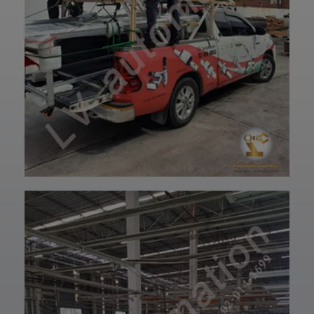
และพร้อมใช้งานได้
—————————
อย่างมั่นใจ
—————————
✨ รับผลิตตามแบบ
——
เทียบงานยุโรปและ
👉 ท่านสามารถ
เอเชีย พร้อมให้คำ
สอบถามเข้ามาทาง
ปรึกษาโดยทีม
ฝ่ายบริการลูกค้า
วิศวกรและช่าง
ของบริษัทแอลวีออ
เทคนิคมืออาชีพ
โตเมชั่น ได้เลยนะ
รวมถึงบริการหลัง
ครับ เราพร้อมให้คำ
การขายที่พร้อม
ปรึกษาและจัดหา
ดูแลในทุกขั้นตอน
สินค้าให้ตรงกับ
📞 สอบถามราย
ความต้องการของ
ละเอียดหรือขอใบ
ท่าน สั่งซื้อสินค้า
เสนอราคาได้เลย
หรือ สอบถามข้อมูล
ทีมงานยินดีให้คำ
เพิ่มเติมได้ที่ 👇👇
แนะนำเพื่อเลือก
E-mail 📩 :
โซลูชันที่เหมาะกับ
lvautomationonl
งานของคุณ #แอ
ine@gmail.com
ลวีออโตเมชั่น
Line ID ✅:
#Lvautomation
@lvautomation
หรือคลิ๊กลิ้งค์นี้ 👉
👉
https://line.me/t
i/p/0fzDANdvUI
HOTLINE ☎️ :