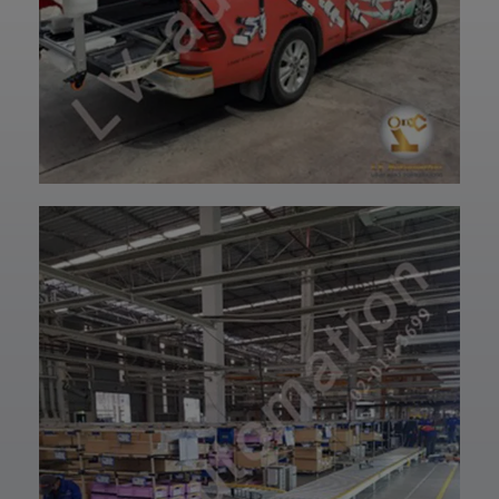
ปรึกษาโดยทีม
ฝ่ายบริการลูกค้า
วิศวกรและช่าง
ของบริษัทแอลวีออ
เทคนิคมืออาชีพ
โตเมชั่น ได้เลยนะ
รวมถึงบริการหลัง
ครับ เราพร้อมให้คำ
การขายที่พร้อม
ปรึกษาและจัดหา
ดูแลในทุกขั้นตอน
สินค้าให้ตรงกับ
📞 สอบถามราย
ความต้องการของ
ละเอียดหรือขอใบ
ท่าน สั่งซื้อสินค้า
เสนอราคาได้เลย
หรือ สอบถามข้อมูล
ทีมงานยินดีให้คำ
เพิ่มเติมได้ที่ 👇👇
แนะนำเพื่อเลือก
E-mail 📩 :
โซลูชันที่เหมาะกับ
lvautomationonl
งานของคุณ #แอ
ine@gmail.com
ลวีออโตเมชั่น
Line ID ✅:
#Lvautomation
@lvautomation
หรือคลิ๊กลิ้งค์นี้ 👉
👉
https://line.me/t
i/p/0fzDANdvUI
HOTLINE ☎️ :
097-939-6926
website 🌐 :
www.lv-
automation.com
/