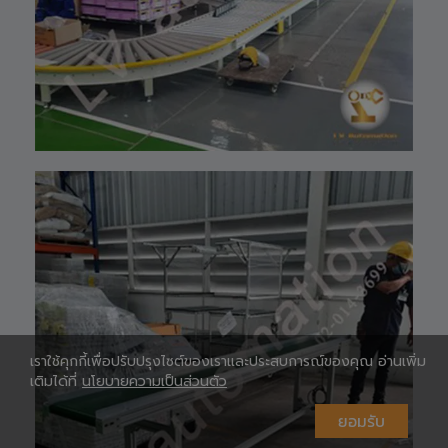
Shopee 🆔 :
lv_automation
หรือคลิ๊กลิ้งค์นี้ 👉
👉
ท
https://shopee.
co.th/lv_automa
เ
tion
Lazada🛒 :
https://www.laz
ada.co.th/shop/
lv-automation/
📩 สอบถามราย
ห
ละเอียดหรือขอใบ
เสนอราคาได้ทันที
#S1400RobotAr
m
#RobotArm6Axi
s
#SmartFactory
#AutomationSy
เราใช้คุกกี้เพื่อปรับปรุงไซต์ของเราและประสบการณ์ของคุณ อ่านเพิ่ม
stem
เติมได้ที่
นโยบายความเป็นส่วนตัว
#IndustrialRobo
t #แขนกลหุ่นยนต์
ยอมรับ
#เทคโนโลยีการ
ห