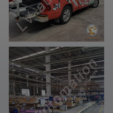
ปรึกษาโดยทีม
ฝ่ายบริการลูกค้า
วิศวกรและช่าง
ของบริษัทแอลวีออ
เทคนิคมืออาชีพ
โตเมชั่น ได้เลยนะ
รวมถึงบริการหลัง
ครับ เราพร้อมให้คำ
การขายที่พร้อม
ปรึกษาและจัดหา
ดูแลในทุกขั้นตอน
สินค้าให้ตรงกับ
📞 สอบถามราย
ความต้องการของ
ละเอียดหรือขอใบ
ท่าน สั่งซื้อสินค้า
เสนอราคาได้เลย
หรือ สอบถามข้อมูล
ทีมงานยินดีให้คำ
เพิ่มเติมได้ที่ 👇👇
แนะนำเพื่อเลือก
E-mail 📩 :
โซลูชันที่เหมาะกับ
lvautomationonl
งานของคุณ #แอ
ine@gmail.com
ลวีออโตเมชั่น
Line ID ✅:
#Lvautomation
@lvautomation
หรือคลิ๊กลิ้งค์นี้ 👉
👉
https://line.me/t
i/p/0fzDANdvUI
HOTLINE ☎️ :
097-939-6926
website 🌐 :
www.lv-
automation.com
/