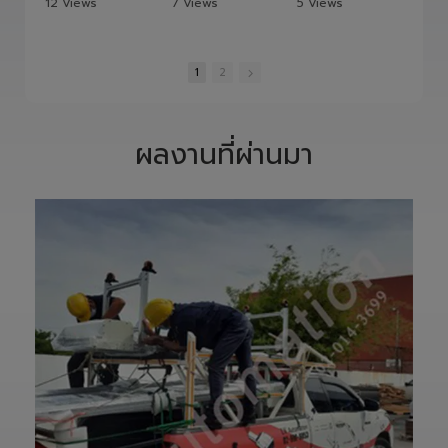
12 Views
7 Views
5 Views
และควบคุมอย่าง
S1400 Robot
•
1 Likes
•
0 Likes
•
0 Likes
พิถีพิถัน เพื่อให้ได้
Arm 6 Axis 🦾✨
•
0 Comments
•
0 Comments
•
0 Comments
Precision
ขับเคลื่อนโรงงาน
Ground Ball
ของคุณด้วย
1
2
Screw ที่มีความ
เทคโนโลยีโรโบติกส์
แม่นยำสูง ตรง
ความแม่นยำสูง
ตามสเปก และตอบ
ยืดหยุ่น ไร้ขีดจำกัด
โจทย์การใช้งานใน
ด้วยข้อต่ออิสระ 6
ผลงานที่ผ่านมา
ภาคอุตสาหกรรม
แกน เพิ่มสปีดการ
แ
อย่างแท้จริง
ทำงาน เซฟเวลา
เราให้ความสำคัญ
และลดต้นทุนได้
ตั้งแต่การวิเคราะห์
อย่างมี
แบบ การผลิต การ
ประสิทธิภาพสูงสุด
เจียรความละเอียด
📈
สูง ไปจนถึงการ
ทลายทุกขีดจำกัด
ตรวจสอบคุณภาพ
การผลิต ยุคใหม่
ก่อนส่งมอบ เพื่อให้
ของ Smart
ลูกค้าได้รับชิ้นงานที่
Factory เริ่มต้นที่
มีประสิทธิภาพ อายุ
นี่! 🚀
การใช้งานยาวนาน
—————————
และพร้อมใช้งานได้
—————————
อย่างมั่นใจ
—————————
✨ รับผลิตตามแบบ
——
เทียบงานยุโรปและ
👉 ท่านสามารถ
เอเชีย พร้อมให้คำ
สอบถามเข้ามาทาง