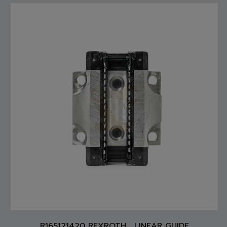
R165121420 REXROTH , LINEAR GUIDE