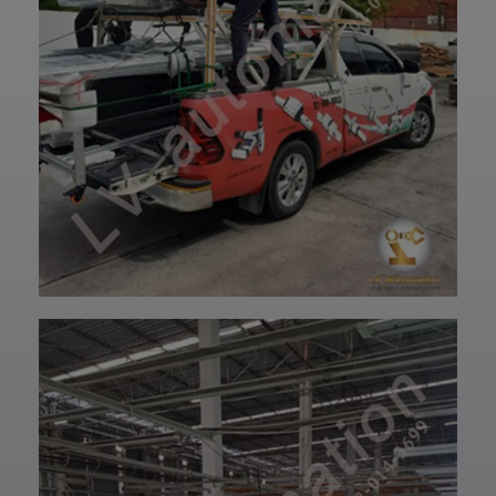
การใช้งานยาวนาน
—————————
และพร้อมใช้งานได้
—————————
อย่างมั่นใจ
—————————
✨ รับผลิตตามแบบ
——
เทียบงานยุโรปและ
👉 ท่านสามารถ
เอเชีย พร้อมให้คำ
สอบถามเข้ามาทาง
ปรึกษาโดยทีม
ฝ่ายบริการลูกค้า
วิศวกรและช่าง
ของบริษัทแอลวีออ
เทคนิคมืออาชีพ
โตเมชั่น ได้เลยนะ
รวมถึงบริการหลัง
ครับ เราพร้อมให้คำ
การขายที่พร้อม
ปรึกษาและจัดหา
ดูแลในทุกขั้นตอน
สินค้าให้ตรงกับ
📞 สอบถามราย
ความต้องการของ
ละเอียดหรือขอใบ
ท่าน สั่งซื้อสินค้า
เสนอราคาได้เลย
หรือ สอบถามข้อมูล
ทีมงานยินดีให้คำ
เพิ่มเติมได้ที่ 👇👇
แนะนำเพื่อเลือก
E-mail 📩 :
โซลูชันที่เหมาะกับ
lvautomationonl
งานของคุณ #แอ
ine@gmail.com
ลวีออโตเมชั่น
Line ID ✅:
#Lvautomation
@lvautomation
หรือคลิ๊กลิ้งค์นี้ 👉
👉
https://line.me/t
i/p/0fzDANdvUI