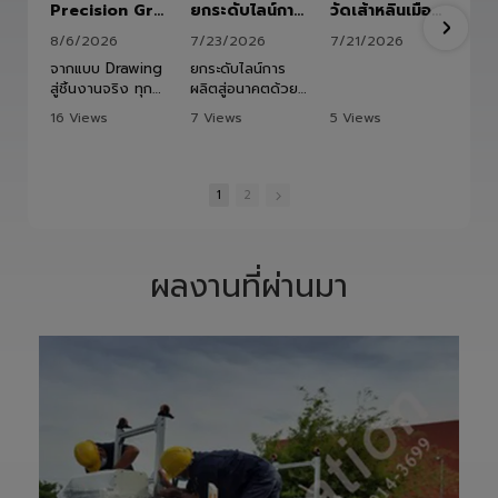
Precision Ground Ball Screw
ยกระดับไลน์การผลิตสู่อนาคตด้วย HITBOT COBOT S1400 Robot Arm 6 Axis 🦾✨
วัดเส้าหลินเมืองไทย #kungfu #shaolin #stephenchow #viral #shenzhen #lvautomation #แอลวีออโตเมชั่น
8/6/2026
7/23/2026
7/21/2026
จากแบบ Drawing
ยกระดับไลน์การ
สู่ชิ้นงานจริง ทุก
ผลิตสู่อนาคตด้วย
ขั้นตอนถูกออกแบบ
HITBOT COBOT
16 Views
7 Views
5 Views
และควบคุมอย่าง
S1400 Robot
•
1 Likes
•
0 Likes
•
0 Likes
พิถีพิถัน เพื่อให้ได้
Arm 6 Axis 🦾✨
•
0 Comments
•
0 Comments
•
0 Comments
Precision
ขับเคลื่อนโรงงาน
Ground Ball
ของคุณด้วย
1
2
Screw ที่มีความ
เทคโนโลยีโรโบติกส์
แม่นยำสูง ตรง
ความแม่นยำสูง
ตามสเปก และตอบ
ยืดหยุ่น ไร้ขีดจำกัด
โจทย์การใช้งานใน
ด้วยข้อต่ออิสระ 6
ผลงานที่ผ่านมา
ภาคอุตสาหกรรม
แกน เพิ่มสปีดการ
แ
อย่างแท้จริง
ทำงาน เซฟเวลา
เราให้ความสำคัญ
และลดต้นทุนได้
ตั้งแต่การวิเคราะห์
อย่างมี
แบบ การผลิต การ
ประสิทธิภาพสูงสุด
เจียรความละเอียด
📈
สูง ไปจนถึงการ
ทลายทุกขีดจำกัด
ตรวจสอบคุณภาพ
การผลิต ยุคใหม่
ก่อนส่งมอบ เพื่อให้
ของ Smart
ลูกค้าได้รับชิ้นงานที่
Factory เริ่มต้นที่
มีประสิทธิภาพ อายุ
นี่! 🚀