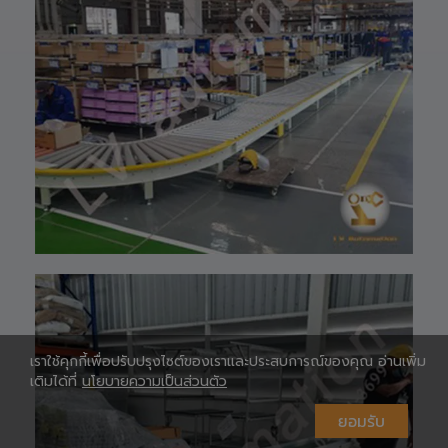
HOTLINE ☎️ :
097-939-6926
website 🌐 :
www.lv-
automation.com
/
Shopee 🆔 :
lv_automation
หรือคลิ๊กลิ้งค์นี้ 👉
👉
ท
https://shopee.
co.th/lv_automa
เ
tion
Lazada🛒 :
https://www.laz
ada.co.th/shop/
lv-automation/
📩 สอบถามราย
ห
ละเอียดหรือขอใบ
เสนอราคาได้ทันที
เราใช้คุกกี้เพื่อปรับปรุงไซต์ของเราและประสบการณ์ของคุณ อ่านเพิ่ม
#S1400RobotAr
เติมได้ที่
นโยบายความเป็นส่วนตัว
m
#RobotArm6Axi
ยอมรับ
s
#SmartFactory