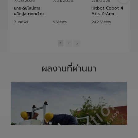
LV Automation
394 Subscribers
•
84 Videos
•
59K Views
ยกระดับไลน์การผลิตสู่อนาคตด้วย HITBOT COBOT S1400 Robot Arm 6 Axis 🦾✨
วัดเส้าหลินเมืองไทย #kungfu #shaolin #stephenchow #viral #shenzhen #lvautomation #แอลวีออโตเมชั่น
🤖 ยกระดับการผลิต ด้วยความแม่นยำที่เหนือกว่า!
7/23/2026
7/21/2026
7/8/2026
ยกระดับไลน์การ
Hitbot Cobot 4
ผลิตสู่อนาคตด้วย
Axis Z-Arm
HITBOT COBOT
2442 แขนกล
7 Views
5 Views
242 Views
S1400 Robot
อัตโนมัติ 4 แกน ที่
•
0 Likes
•
0 Likes
•
3 Likes
Arm 6 Axis 🦾✨
ออกแบบมาเพื่อเพิ่ม
ท
•
0 Comments
•
0 Comments
•
0 Comments
ขับเคลื่อนโรงงาน
ประสิทธิภาพในงาน
ของคุณด้วย
หยิบ วาง จัดเรียง
1
2
เทคโนโลยีโรโบติกส์
และประกอบชิ้นงาน