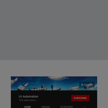
ada.co.th/shop/
lv-automation/
#LVAutomation
#แอลวีออโตเมชั่น
#HITBOT
#ZARM
#Cobot
#CollaborativeR
obot
#IndustrialAuto
mation
#SmartFactory
#RobotArm
#AutomationSo
lution
#FactoryAutom
ation
#PickAndPlace
#AssemblyAuto
mation
#Industry40
#LVAutomation
#หุ่นยนต์
อุตสาหกรรม
#แขนกลอัตโนมัติ