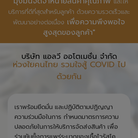
จากประเทศผู้ผลิตชั้นนำของโลก เพื่อให้บริษัท ทางวิศวกรรม
ของไทยได้มีโอกาสใช้งานอุปกรณ์ที่ได้มาตรฐานสากล โดยมี
หลากหลายแบรนด์ให้ท่านเลือก อาทิเช่น Rexroth Bosch,
Aventics, ASCO Numatics, TOYO Actuator, TBI
Motion, CPC ซึ่งล้วนแล้วแต่เป็นยี่ห้อที่ได้รับความนิยมไปทั่ว
โลก
“มุ่งมั่นจัดจำหน่ายสินค้าคุณภาพ
และให้
บริการที่ดีที่สุดสำหรับลูกค้า ด้วยความรวดเร็วและ
เพื่อความพึงพอใจ
พัฒนาอย่างต่อเนื่อง
สูงสุดของลูกค้า"
บริษัท แอลวี ออโตเมชั่น จำกัด
ห่วงใยคนไทย รวมใจสู้ COVID ไป
ด้วยกัน