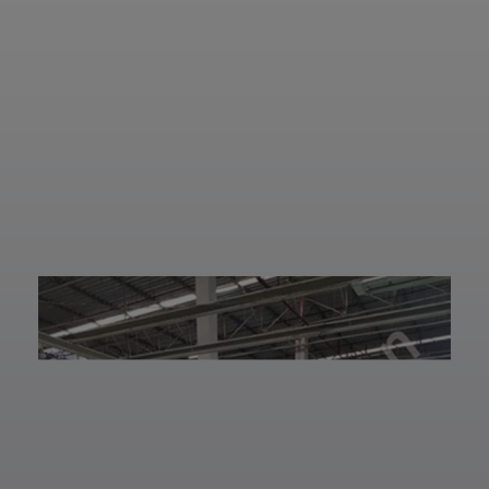
ความแม่นยำสูง
ด้วยโครงสร้าง Z-
ยืดหยุ่น ไร้ขีดจำกัด
Arm ที่เคลื่อนไหว
ด้วยข้อต่ออิสระ 6
รวดเร็ว แม่นยำ
ผลงานที่ผ่านมา
แกน เพิ่มสปีดการ
และใช้พื้นที่ติดตั้ง
ทำงาน เซฟเวลา
น้อย
และลดต้นทุนได้
✅ ติดตั้งง่าย ใช้
อย่างมี
งานสะดวก
ประสิทธิภาพสูงสุด
✅ ทำงานซ้ำได้
📈
อย่างแม่นยำ ลด
ทลายทุกขีดจำกัด
ความผิดพลาด
การผลิต ยุคใหม่
✅ เพิ่มกำลังการ
ของ Smart
ผลิต ลดต้นทุน
Factory เริ่มต้นที่
แรงงาน
นี่! 🚀
✅ เหมาะสำหรับงาน
—————————
Pick & Place,
—————————
Assembly,
—————————
Packaging และ
——
Automation
👉 ท่านสามารถ
หลากหลายรูปแบบ
สอบถามเข้ามาทาง
✅ รองรับการ
ม
ฝ่ายบริการลูกค้า
ทำงานต่อเนื่อง
ใ
ของบริษัทแอลวีออ
เพิ่มประสิทธิภาพให้
โตเมชั่น ได้เลยนะ
สายการผลิตของ
ครับ เราพร้อมให้คำ
คุณ
ปรึกษาและจัดหา
ไม่ว่าคุณจะ