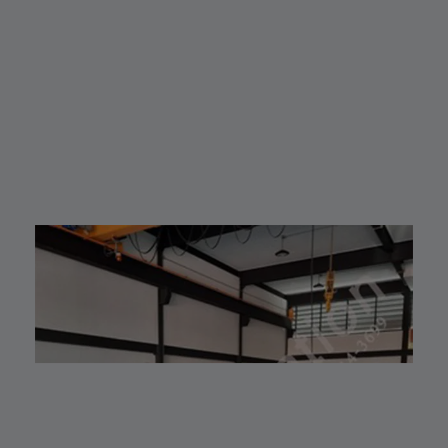
co.th/lv_automa
เพิ่มเติมได้ที่ 👇👇
tion
E-mail 📩 :
Lazada🛒 :
lvautomationonl
https://www.laz
ine@gmail.com
ada.co.th/shop/
Line ID ✅:
ห
lv-automation/
@lvautomation
📩 สอบถามราย
หรือคลิ๊กลิ้งค์นี้ 👉
ละเอียดหรือขอใบ
👉
เสนอราคาได้ทันที
https://line.me/t
#S1400RobotAr
i/p/0fzDANdvUI
m
HOTLINE ☎️ :
#RobotArm6Axi
097-939-6926
s
website 🌐 :
#SmartFactory
www.lv-
#AutomationSy
automation.com
stem
/
#IndustrialRobo
Shopee 🆔 :
t #แขนกลหุ่นยนต์
lv_automation
#เทคโนโลยีการ
หรือคลิ๊กลิ้งค์นี้ 👉
ผลิต #นวัตกรรม
👉
อุตสาหกรรม
https://shopee.
#AutomationSo
co.th/lv_automa
lutions
tion
#lvautomation
Lazada🛒 :
#แอลวีออโตเมชั่น
https://www.laz