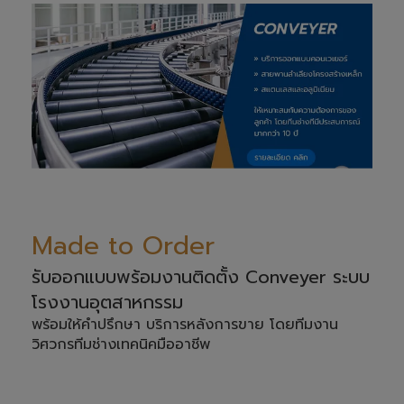
Solutions
AVENTICS™Pneumatics Solutions Cylinders
and drives, valves and valve systems, air
supply management.