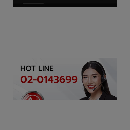
#ระบบอัตโนมัติ
#โรงงานอัจฉริยะ
#เพิ่มประสิทธิภาพ
การผลิต #ลด
ต้นทุนการผลิต
#AutomationTh
ailand