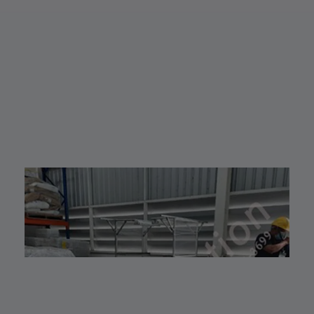
สินค้าให้ตรงกับ
ต้องการเพิ่ม
ความต้องการของ
ความเร็ว ลดต้นทุน
ท่าน สั่งซื้อสินค้า
หรือยกระดับ
หรือ สอบถามข้อมูล
โรงงานสู่ Smart
เพิ่มเติมได้ที่ 👇👇
Factory
E-mail 📩 :
Hitbot Z-Arm
lvautomationonl
2442 คือผู้ช่วยที่
ine@gmail.com
พร้อมขับเคลื่อน
Line ID ✅:
ธุรกิจของคุณให้
@lvautomation
ก้าวไปอีกขั้น
ท
หรือคลิ๊กลิ้งค์นี้ 👉
—————————
👉
—————————
เ
https://line.me/t
—————————
i/p/0fzDANdvUI
——
HOTLINE ☎️ :
👉 ท่านสามารถ
097-939-6926
สอบถามเข้ามาทาง
website 🌐 :
ฝ่ายบริการลูกค้า
www.lv-
ของบริษัทแอลวีออ
ห
automation.com
โตเมชั่น ได้เลยนะ
/
ครับ เราพร้อมให้คำ
Shopee 🆔 :
ปรึกษาและจัดหา
lv_automation
สินค้าให้ตรงกับ
หรือคลิ๊กลิ้งค์นี้ 👉
ความต้องการของ
👉
ท่าน สั่งซื้อสินค้า
https://shopee.
หรือ สอบถามข้อมูล